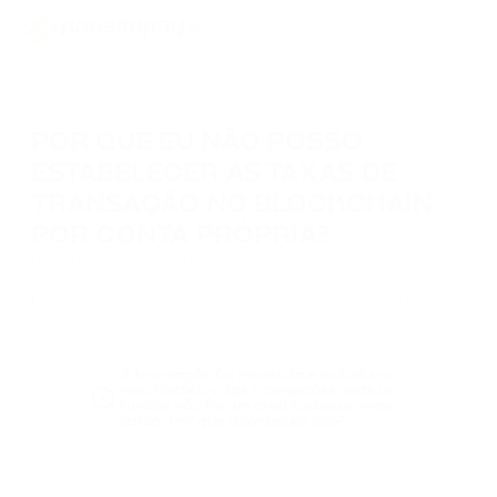
POR QUE EU NÃO POSSO
ESTABELECER AS TAXAS DE
TRANSAÇÃO NO BLOCKCHAIN
POR CONTA PRÓPRIA?
O montante da comissão nas redes do blockchain determina a
velocidade do processamento e confirmação das transações.
Limitamos os quadros de taxas superior e inferior para que o cliente
não estabeleça uma taxa muito baixa, arriscando nunca receber o seu
dinheiro, ou defini-lo muito alto, arriscando desperdiçar dinheiro extra.
A transação foi recebida e exibida no
meu histórico das transações, mas os
fundos não foram creditados ao meu
saldo. Por que aconteceu isso?