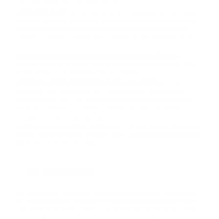
pessoais imprecisos a respeito de você.
Você pode se opor
ao uso dos seus dados pessoais para a criação
de perfis ou para a tomada de decisões automatizadas sobre você.
Podemos utilizar suas informações para determinar se devemos
informá-lo sobre as informações que possam ser relevantes para
você.
Você tem o direito de restringir o processamento
. É de sua
responsabilidade solicitar a limitação do processamento dos seus
dados pessoais em determinadas circunstâncias.
Você tem o direito à portabilidade dos seus dados
para outro
serviço ou site. Enviaremos uma cópia dos seus dados em um
formato legível para que você possa enviá-los para outro serviço.
Caso seja viável tecnicamente, podemos transferir os dados
diretamente para o outro serviço.
Você tem o direito de ser “esquecido”.
Se não for mais necessário
guardar quaisquer dados pessoais, você poderá solicitar a exclusão
de quaisquer dados pessoais.
8. COOKIES
08
Um cookie é um arquivo de dados armazenado no seu computador
ou dispositivo móvel. Usamos cookies e tecnologias semelhantes
para obter mais dados sobre o uso do Site e para operar os nossos