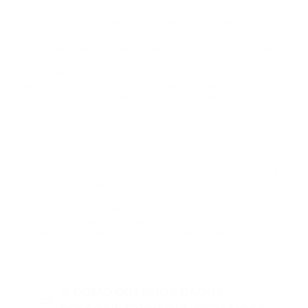
como bancos de dados públicos, agências de crédito, parceiros de
verificação de identidade, revendedores e parceiros de canal e
parceiros comerciais. A obtenção dessas informações cogita
atender às nossas políticas internas, tais como as leis de combate à
lavagem de dinheiro (AML), sendo a base legal para o
processamento e a prestação de Serviços. Em alguns casos,
poderemos extrair mais informações sobre você para assegurar que
nossos Serviços não sejam usados fraudulentamente ou para fins
ilícitos.
Note que não poderemos fornecer nossos serviços se você não nos
providenciar dados consoante as nossas solicitações de KYC/AML
comunicadas quando você decidir pedir qualquer um dos nossos
Serviços que exija verificação de identidade e acompanhamento
constante de atividades. Tenha em mente que, em alguns casos, é
possível requerer mais informações e documentos adicionais para
fins de KYC e AML/CTF.
Observe que o processamento dos seus dados pode incluir a
tomada de decisões automatizadas, inclusive a criação de perfis. A
automatização permite a tomada de decisões por meio da criação
de perfis para fins de integração, manutenção da conta conosco e
prevenção de fraudes.
3. COMO OBTEMOS DADOS
03