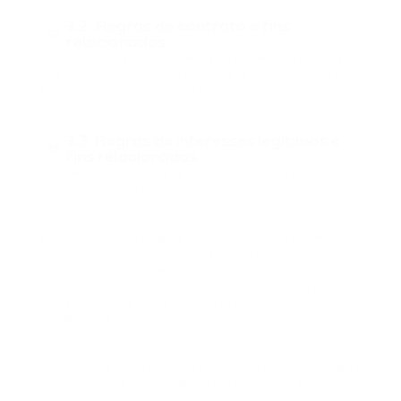
3.2. Regras de contrato e fins
02
relacionados
Quando for necessário, usaremos suas informações pessoais
para cumprir um contrato ou os Termos de Serviço, cumprir e
finalizar as suas transações, ou fornecer os Serviços.
3.3. Regras de interesses legítimos e
03
fins relacionados
Utilizamos e processamos os seus dados pessoais de acordo
com o estabelecido abaixo. Suporte ao usuário: para responder
à correspondência que nos enviar e atender aos pedidos que
nos fizer.
Promoção do nosso negócio:
para contatá-lo com informações
de marketing em determinados casos; para anunciar online por
meio de mídias sociais, mecanismos de pesquisa, sites ou
aplicativos de terceiros e outras plataformas operadas por
outras empresas, a menos que você se oponha ou que essa
atividade exija seu consentimento.
Comunicação com você:
para nos comunicarmos com você,
inclusive para responder a consultas, reclamações ou
reivindicações e para gerenciar solicitações e requisitos legais e
regulatórios; para fazer cumprir ou proteger nossos direitos
legais ou para estabelecer, apresentar ou defender