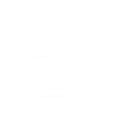
Serviços. Nossos serviços utilizam cookies para diferenciar você de
outros usuários. Isso nos ajuda a proporcionar uma boa experiência
e nos permite aperfeiçoar os nossos serviços.
Coletamos, processamos e analisamos os dados que dizem respeito
ao uso do nosso site. Informações de tráfego são informações
ligadas aos visitantes na página web, sendo tratadas em campos de
comunicação para enviar, distribuir ou disponibilizar mensagens.
Usamos cookies necessários, preferenciais, estatísticos e de
marketing. Para obter informações adicionais, entre em contato
conosco.
9. CONTATO
09
Se tiver dúvidas sobre a Política de Privacidade, seus dados
pessoais ou quiser exercer algum dos seus direitos de proteção de
dados, entre em contato pelo e-mail:
[email protected]
.
Termos de serviço
Política de AML e KYC