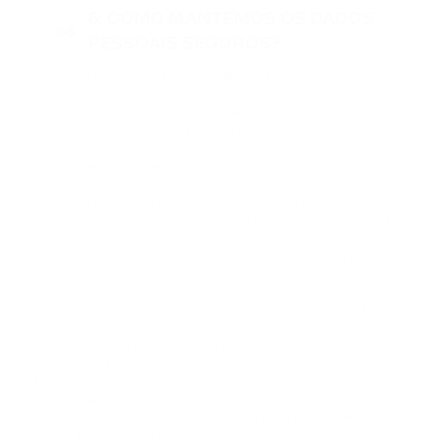
6. COMO MANTEMOS OS DADOS
06
PESSOAIS SEGUROS?
Adotamos medidas de segurança técnicas, processuais e
organizacionais adequadas, visando proteger e proteger a
segurança de todos os dados pessoais que processamos.
Acompanhamos os nossos sistemas com frequência, para
identificar possíveis vulnerabilidades e ataques. As suas
informações estão armazenadas em servidores de alta segurança.
Restringimos o acesso aos seus dados pessoais aos funcionários,
que foram treinados e orientados, que possuem um propósito
comercial para acessar e que possuem habilidades profissionais
que os capacitam a lidar com seus dados pessoais. A gestão de
acesso e a encriptação são as principais tecnologias de proteção
de dados.
Adicionalmente, os dados que circulam pelas redes, incluindo a
Internet, são codificados utilizando técnicas de segurança HTTPS,
auditorias de segurança e outras tecnologias. Além disso, os dados
também são encriptados quando estão guardados ou “em repouso”
em servidores e discos rígidos.
No entanto, apesar de nossas medidas para resguardar suas
informações, nenhuma transmissão eletrônica pela Internet ou
tecnologia de armazenamento de dados pode ser totalmente
segura. Portanto, não podemos garantir que hackers, criminosos