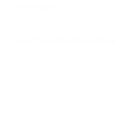
A POLÍTICA DE PRIVACIDADE
Última atualização: 10 de fevereiro de 2024
A Passimpay processa os seus dados pessoais conforme as leis de
privacidade vigentes. Esta Política de Privacidade explica quais
informações coletamos, como as usamos e seus direitos. Adotamos
diversas soluções técnicas e organizacionais para cumprir as leis
aplicáveis ao processamento de informações pessoais, privacidade
e segurança de dados em países em que atuamos ou onde a lei seja
aplicável a nós. A Política de Privacidade estabelece as regras e os
princípios básicos pelos quais processaremos seus dados pessoais,
bem como as nossas responsabilidades ao processarem seus dados
segundo as obrigações de transparência.
Não temos a intenção de coletar dados pessoais de crianças ou
indivíduos com idade inferior a 18 (dezoito).
Nossa Política de Privacidade abrange todos os dados pessoais que
você nos fornece ou que coletamos sobre você ao utilizar nossos
Serviços ou o Site.