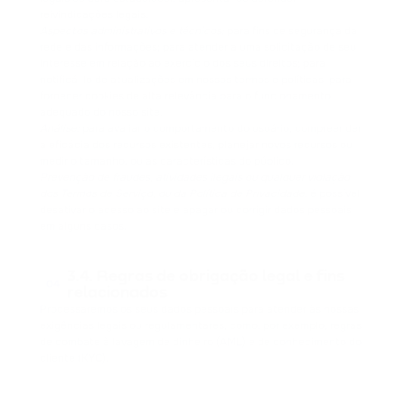
reivindicações legais.
Aspectos administrativos e técnicos:
para fins de segurança da
rede e das informações; para atender a uma solicitação de seu
interesse em relação ao exercício dos seus direitos; para
notificá-lo de atualizações em nossos termos e políticas; para
fornecer cookies de alta relevância para o funcionamento
adequado do nosso site.
Análise:
para avaliar o comportamento do usuário, compreender
a eficácia dos recursos existentes, planejar novos recursos ou
medir o tamanho, ou as características do público.
Prevenção de fraudes, atividades ilegais ou qualquer violação
dos Termos de Serviço, ou da Política de Privacidade:
é possível
desativar o acesso ao site e apagar ou corrigir dados pessoais
em alguns casos.
3.4. Regras de obrigação legal e fins
04
relacionados
Processaremos os seus dados pessoais para atender às nossas
exigências legais ou regulamentares, como, por exemplo, regras
de combate à lavagem de dinheiro (AML) e de conhecimento do
cliente (KYC).