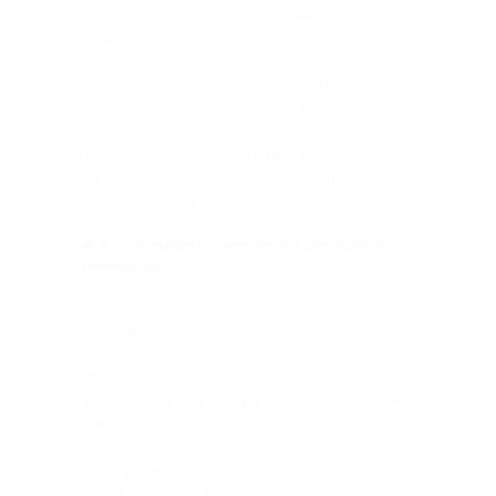
nossos Termos de Serviço durante o registo da
conta.
Pode retirar o seu consentimento a qualquer
momento, atualizando as suas preferências nas
configurações da sua conta ou clicando no link
«cancelar inscrição» incluído nos nossos e-mails. A
retirada do consentimento não afeta a legalidade
do processamento com base no consentimento
antes da sua retirada.
4.2. Compartilhamento de dados
02
pessoais
Compartilhamos dados para as seguintes finalidades:
para fornecer nossos Serviços ao usuário ou para
administrá-los;
para cumprir com quaisquer leis ou regulamentos
aplicáveis;
para detectar e investigar atividades fraudulentas
ou ilegais e responder a reclamações e processos
legais;
para impedir ou interromper atividades que
consideramos ilegais, antiéticas ou passíveis de