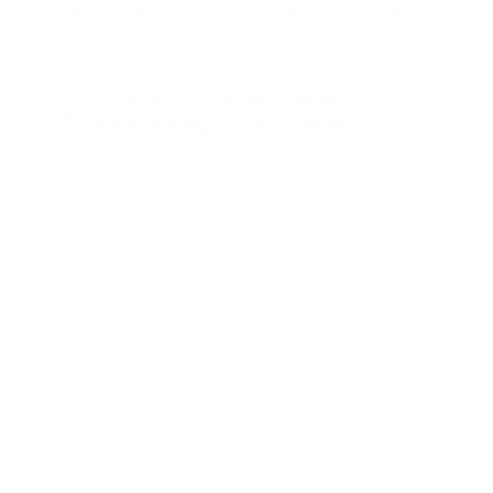
pedidos, perguntas e comentários). Base legal:
interesses legítimos.
5. PERÍODO DE RETENÇÃO E
05
SEGURANÇA DOS DADOS
Armazenamos os seus dados pessoais consoante as exigências
legais.
Manteremos seus dados pessoais por todo o tempo necessário para
fins estabelecidos nesta Política de Privacidade.
Mantemos as informações de que precisamos para resolver
quaisquer disputas, cumprir nossos acordos e termos com você e
permitir que você utilize nossos Serviços, resguardar seus direitos
legais e atender aos requisitos técnicos e legais e restrições
relacionadas à segurança e à operação de nossos Serviços por todo
o tempo necessário ou exigido.
Em alguns casos, é possível serem introduzidos termos específicos
para os períodos de retenção de dados.
Do contrário, poderemos excluir as informações quando não for
mais razoável mantê-las para lhe fornecer os Serviços, para cumprir
as leis e os regulamentos aplicáveis e para administrar os nossos
negócios.