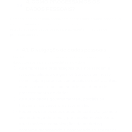
4. COMO PROCESSAMOS OS
04
DADOS PESSOAIS?
Compartilhamos os seus dados com nossos contratados, desde que
esses assumam as responsabilidades de confidencialidade em
relação aos seus dados pessoais e apresentem medidas de
proteção adequadas.
4.1. Divulgação de dados pessoais
01
Em determinadas circunstâncias, podemos fornecer os seus
dados pessoais para os seguintes indivíduos:
As empresas e organizações que nos rendem a
responsabilidade de gerir os Serviços em nosso
nome, sejam parceiros comerciais ou contratantes,
com os quais temos um acordo ou adendo de
processamento de dados;
As autoridades governamentais, policiais ou
tribunais, nos casos previstos em lei.
Podemos usar os seus dados de contacto (como o
seu endereço de e-mail) para enviar newsletters,
atualizações e comunicações de marketing,
conforme reconhecido e concordado ao aceitar os