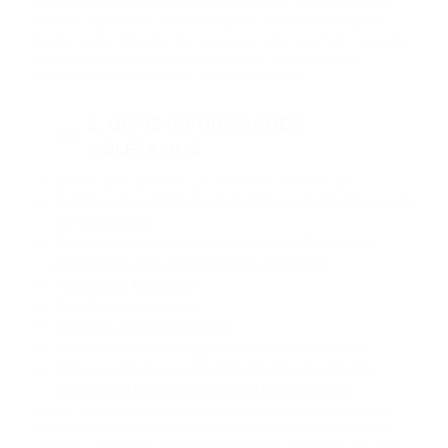
não sejam ultrapassados pelos seus direitos e interesses, sejam
objetivos específicos, sejam necessários e estejam equilibrados.
Existem outros fundamentos legais para o processamento de dados
pessoais e, quando eles forem aplicáveis, usaremos esses
fundamentos para processar os dados pessoais.
2. QUAIS INFORMAÇÕES
02
COLETAMOS
Os tipos de dados pessoais que podem ser coletados são:
Detalhes de contato (e-mail, número de telefone ou ID
do messenger)
Detalhes da sua identidade e outras informações
necessárias para conformidade KYC/AML
Informação financeira
Detalhes do emprego
Detalhes da geolocalização
Histórico dos seus registros e atividades no Site
Endereço IP, navegador, informações do sistema
operacional e impressão digital do dispositivo.
A maior parte das informações é fornecida diretamente por você.
Entretanto, podemos obter informações sobre você de fontes de
terceiros, conforme exigido ou permitido pela legislação aplicável,