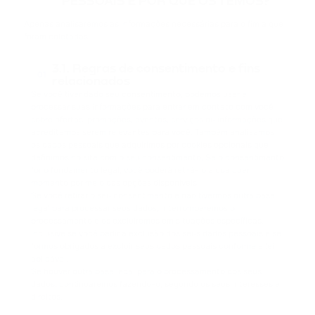
PESSOAIS E POR QUE OS TEMOS?
Apenas analisaremos as informações necessárias para o fim a que
foram coletadas.
3.1. Regras de consentimento e fins
01
relacionados
Se você tiver dado seu consentimento, podemos usar e
processar suas informações para entrar em contato com você
sobre ofertas, promoções, eventos, serviços ou informações que
acreditamos serem relevantes para você. Também analisamos
os dados pessoais que adquirimos por cookies opcionais que
definimos no site com o seu consentimento. Se o consentimento
for o fundamento legal, você poderá retirá-lo a qualquer
momento por meio das opções disponíveis.
Se você retirar o seu consentimento e não tivermos outra base
legal para processar seus dados, interromperemos o
processamento e os excluiremos em situações específicas,
inclusive se você pedir a exclusão dos seus dados pessoais e se
formos obrigados a excluir seus dados pessoais conforme a lei
aplicável.
Se houver outra base legal para o processamento dos seus
dados, continuaremos fazendo-o, segundo os seus interesses e
direitos.