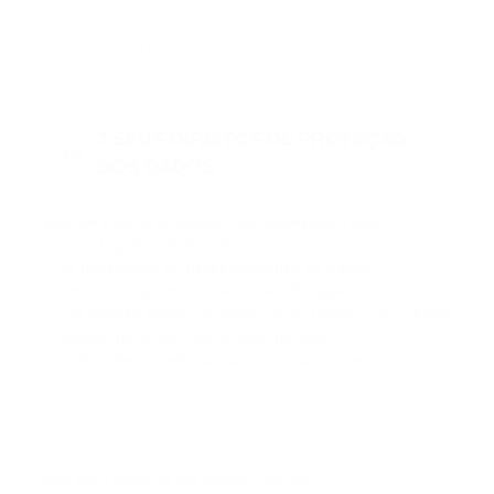
cibernéticos ou terceiros não autorizados não consigam acessar,
roubar ou modificar suas informações indevidamente. Apesar de nos
esforçarmos para proteger seus dados pessoais, a transmissão de
dados pessoais para o nosso Site é por sua conta e risco. Para
acessar o Site, você deve estar num ambiente seguro.
7. SEUS DIREITOS DE PROTEÇÃO
07
DOS DADOS
Basta entrar em contato conosco para exercer os direitos a seguir.
Você tem o direito de acessar informações sobre você
, sobretudo:
as categorias de dados;
as finalidades do processamento de dados;
terceiros a quem os dados são divulgados;
por quanto tempo os dados serão retidos e os critérios
usados para determinar esse período;
outros direitos relacionados ao uso dos seus dados.
O direito de acesso às informações é de responsabilidade exclusiva
de você ou de um representante legal. Se solicitar o direito de
acesso às informações por intermédio de um representante legal,
será necessário fornecer evidências de que essa pessoa é capaz de
representar o seu interesse.
Você tem o direito de nos obrigar a corrigir
quaisquer dados