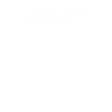
1. FUNDAMENTOS LEGAIS PARA O
PROCESSAMENTO DOS SEUS
01
DADOS PESSOAIS
Qualquer atividade que envolva o processamento de dados
pessoais deve ter uma base legal para o seu funcionamento.
Apenas coletamos os dados necessários para fornecer os nossos
Serviços a você. Utilizamos os seguintes fundamentos para
processar os seus dados pessoais: consentimento, contrato,
obrigação legal e interesses legítimos.
Consentimento
– a sua vontade de processar os seus dados
pessoais para um objetivo específico significa concordar com o
processamento de dados pessoais.
Contrato
– um fundamento legal para o processamento dos dados
pessoais necessários para podermos cumprir um contrato ou os
Termos de Serviço dos quais você é parte ou para tomar medidas a
seu pedido antes de celebrar o contrato ou os Termos de Serviço.
Obrigações legais
– uma base legal para o processamento de
dados pessoais quando estamos sujeitos a uma obrigação legal.
Interesses legítimos
– uma base legal para o processamento de
dados pessoais, seja baseado nos nossos interesses legítimos ou
nos interesses legítimos de terceiros, desde que esses interesses