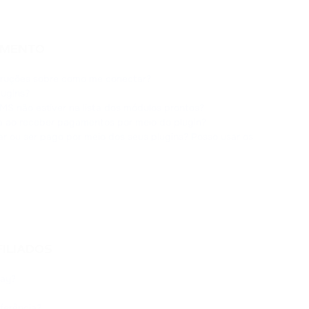
AMENTO
truções sobre como me conectar?
lugins?
MS não estiver na lista dos módulos prontos?
a ao receber pagamentos por meio do plugin?
 ou ser pago por meio dos seus plugins? Posso usar os
ILIADOS
Pay?
ferência?