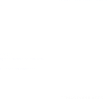
ail?
serviço?
grar o sistema no meu site?
 API pode ser hackeada?
TEMAS POPULARES