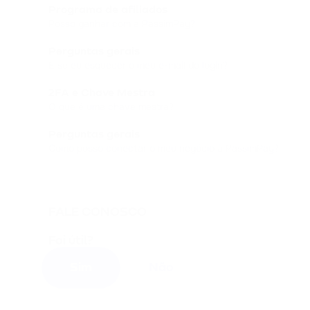
Programa de afiliados
Posso ganhar com a PassimPay?
Perguntas gerais
E se eu esquecer o meu e-mail do login?
2FA e Chave Mestra
O que é uma chave mestra?
Perguntas gerais
Como posso conectar o meu negócio à PassimPay?
FALE CONOSCO
Foi útil?
Sim
Não