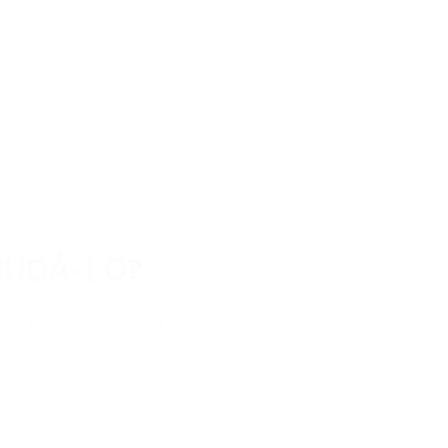
JUDÁ-LO?
conosco
.
y,
entre em contato com a
ão de
Suporte
.