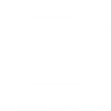
PERGUNTAS GERAIS
1
Tanto entidades quanto indivíduos podem usar o serviç
Como começo a usar a PassimPay?
E se eu esquecer o meu e-mail do login?
Existem restrições quanto ao uso do serviço?
Como posso conectar o meu negócio à PassimPay?
Ver mais
PERGUNTAS TÉCNICAS
2
O que é hashing?
O que é um node (nó)? Pode ser hackeado?
Quais são as medidas de proteção que vocês utilizam?
Como funciona a avaliação de riscos AML?