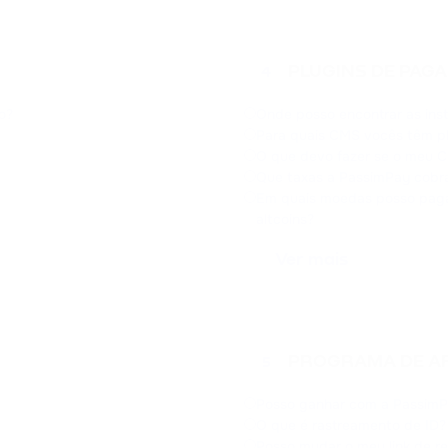
PLUGINS DE PAG
4
o?
Onde posso encontrar as ins
Para quais CMS vocês têm p
O que devo fazer se o meu C
Que taxas a PassimPay cobr
Em quais moedas posso pagar
altcoins?
Ver mais
PROGRAMA DE AF
5
Posso ganhar com a Passim
O que é rastreamento de ID?
Posso mudar o meu link de re