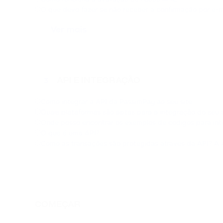
O que devo fazer se não receber a confirmação por e-m
Ver mais
API E INTEGRAÇÃO
3
Como integrar a API da PassimPay ao seu site
Quais plataformas são aptas para a integração do seu 
Onde posso encontrar os exemplos de códigos para inte
O que é uma API?
Como as transações são protegidas através da API? A
COMEÇAR