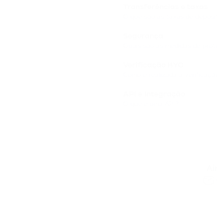
Transferências e taxas
O que são as taxas de depósit
Segurança
Quais são as medidas de prot
Verificação KYC
Como é realizada a verificaç
API e Integração
O que é uma API?
Ai