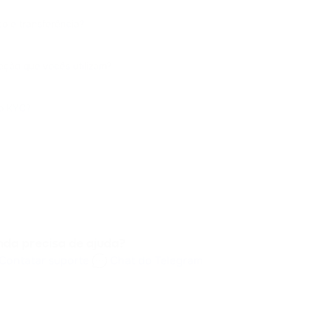
o e transferência?
eção que vocês utilizam?
ão KYC?
nda precisa de ajuda?
Contatar suporte
Chat do Telegram