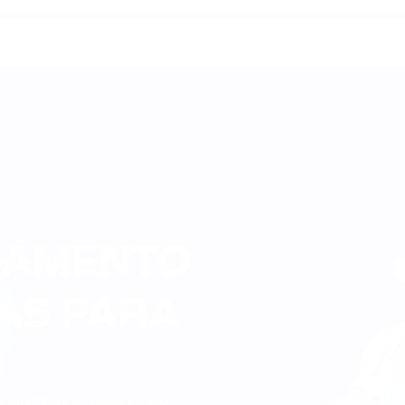
GAMENTO 
S PARA 

ssimPay — sem taxas