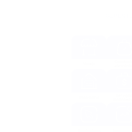
GERENTE
04
Comércio
Varejo
eletrôni
Serviços
Imobiliária
financeir
Publicidade
Negociaç