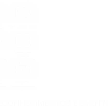
 
Serviços jurídicos
tos
Câmbio de 
moedas
 
Viagens
co
ECONHECIMENTOS E EVENT
 