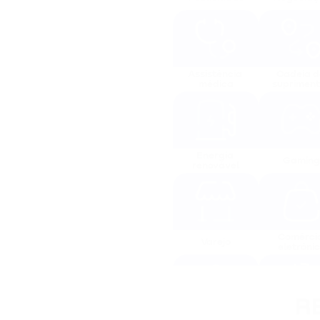
Assistência 
Cadeia de
médica
suprimen
Energia 
Gaming
renovável
Comércio
Varejo
eletrôni
R
Serviços