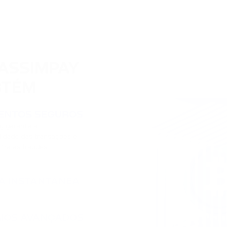
ASSIMPAY 

BTÉM
ENTOS SEGUROS
y garante a
lidade das transações e
tra as fraudes.
A INSTANTÂNEA
IOS AVANÇADOS