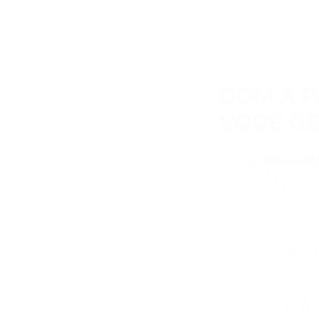
COM A P
VOCÊ O
PAGAM
01
A PassimPa
confidencia
protege con
RETIRAD
02
RELATÓR
03