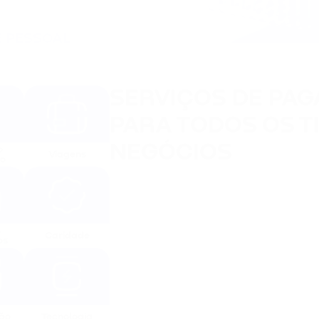
 PESSOAL
SERVIÇOS DE PA
PARA TODOS OS T
NEGÓCIOS
 
Viagens
co
 
Caridade
os
ão
Tecnologia