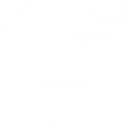
0K
99.99%
sações /
uptime
PARCEIROS