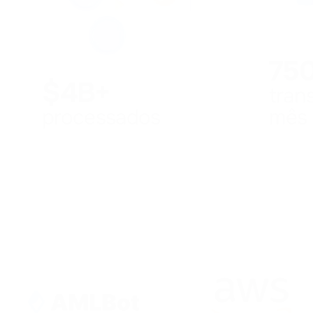
75
$4B+
tran
processados
mês