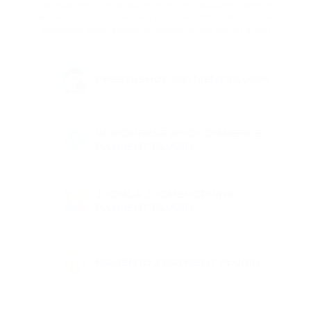
da PassimPay com as plataformas CMS populares. Conecte
facilmente os nossos módulos a qualquer CMS com instruções
detalhadas passo a passo. A integração leva apenas alguns
minutos.
PRESTASHOP
PAYMENT PLUGIN
Baixar plugin
GitHub
Saiba mais
WORDPRESS WOOCOMMERCE
PAYMENT PLUGIN
Baixar plugin
GitHub
Saiba mais
JOOMLA JOOMSHOPPING
PAYMENT PLUGIN
Baixar plugin
GitHub
Saiba mais
MAGENTO 2
PAYMENT PLUGIN
Baixar plugin
GitHub
Saiba mais