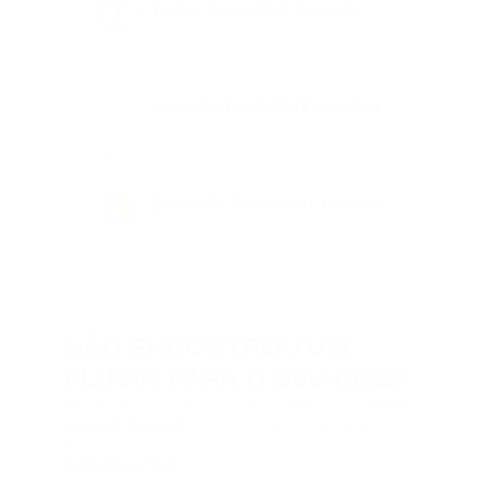
TILDA
PAYMENT PLUGIN
Baixar plugin
GitHub
Saiba mais
WHMCS
PAYMENT PLUGIN
Baixar plugin
GitHub
Saiba mais
SHOPIFY
PAYMENT PLUGIN
Baixar plugin
GitHub
Saiba mais
NÃO ENCONTROU UM
PLUGIN PARA O SEU CMS?
Não encontrou a sua solução de pagamento ou
a versão
relevante do plugin
? Contacte-nos e nós adaptamo-lo a
si!
Business e-mail
: