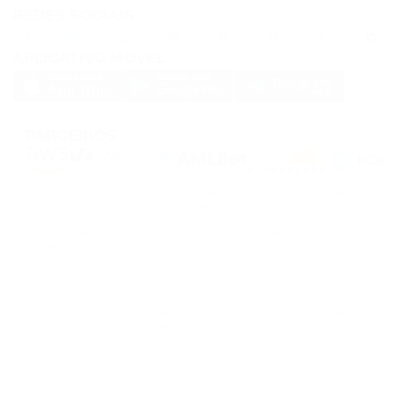
REDES SOCIAIS
APLICATIVO MÓVEL
PARCEIROS
A PassimPay utiliza os
cookies
para melhorar a usabilidade do site.
Cookies
são
armazenados no seu navegador e coletam informações sobre a sua experiência
no nosso site. Se você não quiser que coletemos os seus dados usando os
cookies, desligue esta funcionalidade nas configurações do seu navegador.
O armazenamento ou transferência das criptomoedas ou de qualquer ativo cripto
envolve altos riscos financeiros. A PassimPay não se responsabiliza por fundos
roubados devido ao acesso não autorizado à conta e aos ativos por qualquer
usuário. A única maneira de obter acesso aos fundos do usuário é entrar na
conta.
Somente o usuário tem acesso às informações e aos fundos da conta, exceto em
casos de roubo ou divulgação deliberada dos dados a terceiros. Os funcionários
da PassimPay tomam todas as medidas necessárias para garantir a segurança
dos fundos dentro do sistema da PassimPay.
©
2026
passimpay.io
Todos os direitos reservados.
O uso de qualquer material deste site só é possível com um link direto para a
fonte.