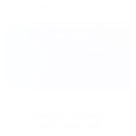
PLUGINS DE PAGAMENTO CRIPTO
PARA CMS
Aceite e envie as criptomoedas no seu site baseado
em CMS usando o módulo de pagamento da
PassimPay.
Soluções de pagamento prontas para CMS, como
WordPress Woocommerce, OpenCart, Joomla e
outros. Integração fácil e rápida, segurança dos dados
e das transações com pagamentos instantâneos.
PLUGINS DE PAGAMENTO
CRIPTO PARA CMS
Oferecemos módulos prontos para a integração rápida e segura