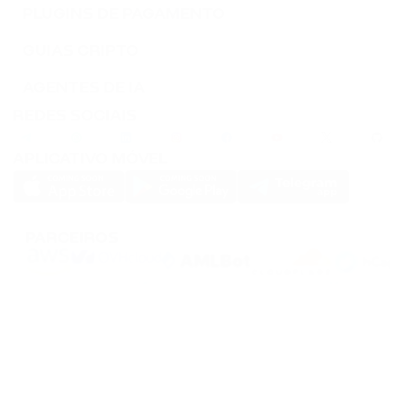
PLUGINS DE PAGAMENTO
GUIAS CRIPTO
AGENTES DE IA
REDES SOCIAIS
APLICATIVO MÓVEL
PARCEIROS
A PassimPay utiliza os
cookies
para melhorar a usabilidade do site.
Cookies
são
armazenados no seu navegador e coletam informações sobre a sua experiência
no nosso site. Se você não quiser que coletemos os seus dados usando os
cookies, desligue esta funcionalidade nas configurações do seu navegador.
O armazenamento ou transferência das criptomoedas ou de qualquer ativo cripto
envolve altos riscos financeiros. A PassimPay não se responsabiliza por fundos
roubados devido ao acesso não autorizado à conta e aos ativos por qualquer
usuário. A única maneira de obter acesso aos fundos do usuário é entrar na
conta.