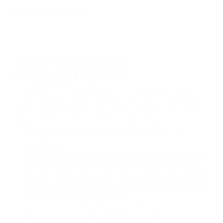
O QUE É A TAXA DE
PROCESSAMENTO?
A taxa de serviço é uma percentagem que a PassimPay cobra aos
utilizadores pela utilização das suas ferramentas e funcionalidades. A
taxa de serviço depende do montante da transferência e é cobrada a
partir do montante transferido durante o depósito.
As taxas de serviço variam consoante o tipo de conta:
Conta pessoal: de 0,1% a 1% do montante de uma
transferência;
Conta empresarial: contacte-nos e obtenha uma oferta
de preço individual a partir de 0,5% (3,5% por defeito).
Para as contas empresariais, a taxa mínima de comissão
depende da área de negócio, do volume de negócios da
empresa e de outros aspectos.
Durante a execução das transacções, o sistema calcula o montante
ideal da taxa para cada moeda criptográfica num determinado