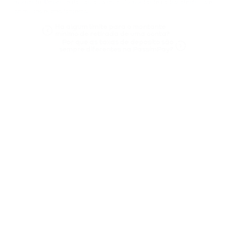
momento. Depende da carga da rede, do montante da transferência e
de muitos outros factores.
Há algum limite para o montante
mínimo de retirada de uma conta?
Por que as taxas de depósito são
sempre diferentes na PassimPay?