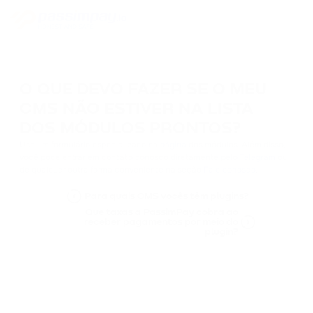
O QUE DEVO FAZER SE O MEU
CMS NÃO ESTIVER NA LISTA
DOS MÓDULOS PRONTOS?
Use um formulário especializado na
página
dos módulos. Além disso,
você pode entrar em contato conosco diretamente pelo
Telegram
ou
de qualquer outra forma conveniente na seção
Fale conosco
.
Para quais CMS vocês têm plugins?
Que taxas a PassimPay cobra ao
receber pagamentos por meio do
plugin?