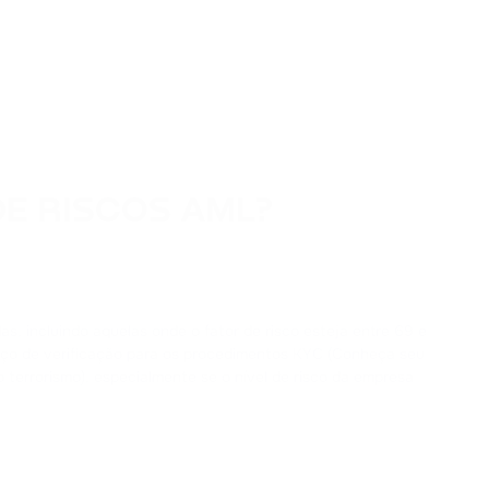
E RISCOS AML?
s, incluindo aquelas onde o fator de risco esteja entre 69 e
viço de verificação para os procedimentos KYC (Conheça seu
errorismo), especialmente se o nível de risco da empresa