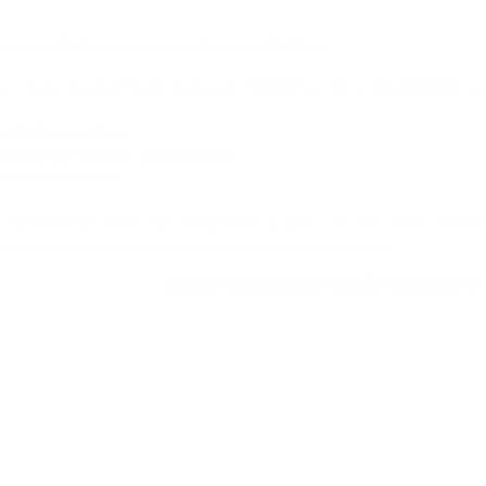
ORIAS DE TRIAGEM: PRIORIZE A ESCRUTÍNIO
e, revise os critérios de avaliação. Sugerimos que se dê prioridade a
ento do terrorismo;
rviço da Darknet, serviço ilegal;
moedas roubadas;
os identificados forem mais frequentes do que 5 em 100, não é recom
 retidos e o depósito não seja creditado ao comerciante.
O que devo fazer se não receber a