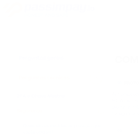
Perguntas gerais
COMO
Perguntas técnicas
PROTO
01
As transações
2FA e Chave Mestra
50. Após o r
cliente) e A
Segurança
for significa
Quais são as medidas de proteção que
02
vocês utilizam?