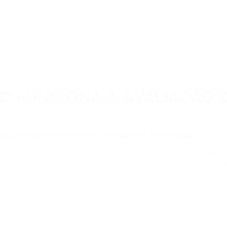
 FUNCIONA A AVALIAÇÃO D
COLO DE GESTÃO DE RISCO: TRANSAÇÕES E RETENÇÃO
 que apresentam um fator de risco superior a 70 podem ser bloqueada
egistro, algumas transações podem ser retidas manualmente pelo ser
ML/CFT (Combate à lavagem de dinheiro/Combate ao financiamento do t
tivo ou houver indícios de atividade suspeita, ou sanções.