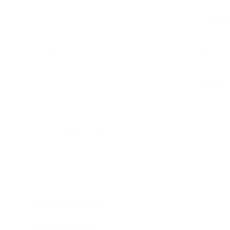
Como funciona a avaliação de riscos
CATEG
03
AML?
Adicionalment
O que devo fazer se não receber a
Sanções;
confirmação por e-mail?
Financiam
Mercado/se
Resgate/
Vocês divulgam os dados das
Golpe;
transações a terceiros?
Se os critéri
valores sejam
Os hackers podem roubar os fundos de
contas dos usuários se eles atacarem o
seu site?
Vocês têm proteção contra hacking e
DDoS?
Carteira PassimPay
O que é hashing?