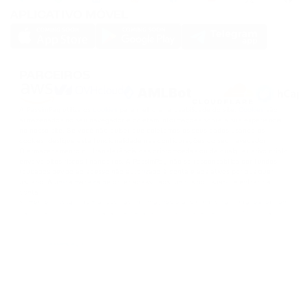
APLICATIVO MÓVEL
PARCEIROS
A PassimPay utiliza os
cookies
para melhorar a usabilidade do site.
Cookies
são
armazenados no seu navegador e coletam informações sobre a sua experiência
no nosso site. Se você não quiser que coletemos os seus dados usando os
cookies, desligue esta funcionalidade nas configurações do seu navegador.
O armazenamento ou transferência das criptomoedas ou de qualquer ativo cripto
envolve altos riscos financeiros. A PassimPay não se responsabiliza por fundos
roubados devido ao acesso não autorizado à conta e aos ativos por qualquer
usuário. A única maneira de obter acesso aos fundos do usuário é entrar na
conta.
Somente o usuário tem acesso às informações e aos fundos da conta, exceto em
casos de roubo ou divulgação deliberada dos dados a terceiros. Os funcionários
da PassimPay tomam todas as medidas necessárias para garantir a segurança
dos fundos dentro do sistema da PassimPay.
©
2026
passimpay.io
Todos os direitos reservados.
O uso de qualquer material deste site só é possível com um link direto para a
fonte.
NILESPAY FINANCE INC.
300-3665 Kingsway, Vancouver, BC V5R 5W2, Canada
Company number: BC1516629