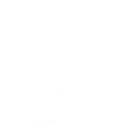
6.
Ajuste as retiradas.
Se quiser retirar o dinheiro,
especifique o ID da plataforma, o ID da moeda, a chave
secreta, o endereço da carteira e o valor do pagamento.
7. Verifique o hash
. Se a retirada for bem-sucedida, o sistema
mostrará o hash da transação. Caso contrário, você verá um
erro e precisará verificar o código novamente.
Clique
aqui
para assistir a um guia sobre como integrar a API
da PassimPay ao seu site.
Se precisar de alguma informação sobre como integrar a API
da PassimPay ao seu site, entre em contato com a nossa
equipe de suporte
.
Estamos sempre prontos para ajudar e compartilhar todos os
detalhes!
Quais plataformas são aptas para a
integração do seu serviço?