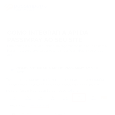
COMO INTEGRAR A API DA
PASSIMPAY AO SEU SITE
Para começar a efetuar e receber os pagamentos pelo seu site com a
PassimPay, você precisa conectar o site à PassimPay integrando a
API.
COMO INTEGRAR A API DO PASSIMPAY AO SEU
01
SITE
Tudo o que você precisa fazer é selecionar o site na seção
"Plataformas." Se você não sabe como adicionar um site
novo à PassimPay, assista ao nosso
tutorial