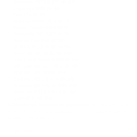
Ethereum (BEP20) ETH
ID: 202
Dogecoin DOGE
ID: 40
Tron TRX
ID: 90
Tether (ERC20) USDT
ID: 70
Tether (TRC20) USDT
ID: 71
Tether (BEP20) USDT
ID: 72
Binance Coin BNB
ID: 130
BUSD (ERC20) BUSD
ID: 110
BUSD (BEP20) BUSD
ID: 203
USD Coin (ERC20) USDC
ID: 100
USD Coin (BEP20) USDC
ID: 101
EOS (BEP20) EOS
ID: 204
Cardano (BEP20) ADA
ID: 205
Shiba Inu (BEP20) SHIB
ID: 206
Shiba Inu (ERC20) SHIB
ID: 207
Dash DASH
ID: 208
3. Obtenha um endereço de pagamento.
Não se esqueça de
inserir a chave secreta, ID da plataforma e ID da moeda nos
locais correspondentes.