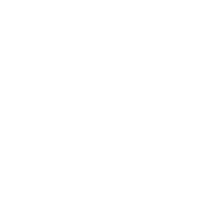
Em seguida, você ou o desenvolvedor precisa abrir a página
"
Documentos e API
." Esta página inclui todos os materiais
para uma rápida integração da API.
QUAIS MOEDAS SÃO ACEITAS PELA API?
02
Por favor, preste atenção à lista das moedas que
suportamos e aos seus IDs. Com base neles, você pode
solicitar as retiradas e receber os fundos via API.
Por enquanto, a nossa plataforma é compatível com as
criptomoedas seguintes:
Bitcoin BTC
ID: 10
Bitcoin (BEP20) BTC
ID: 201
Litecoin LTC
ID: 30
Bitcoin Cash BCH
ID: 50
Ethereum ETH
ID: 20