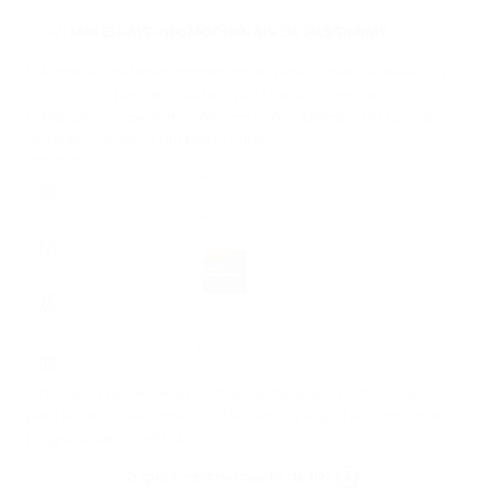
MATERIAIS PROMOCIONAIS DA PASSIMPAY
02
Criamos os
materiais promocionais
para ajudar os usuários a
atrair novos parceiros para a plataforma: banners
publicitários, apresentações em vários idiomas, textos para
as redes sociais, e um brand book.
Sinta-se livre para usar os nossos materiais promocionais
para levar novas pessoas à PassimPay e ganhar com o nosso
programa de referência.
O que é rastreamento de ID?