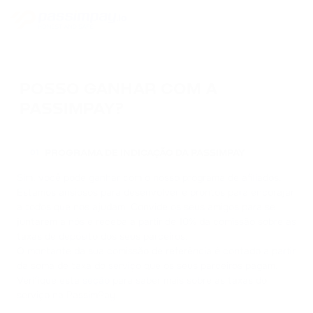
POSSO GANHAR COM A
PASSIMPAY?
PROGRAMA DE INDICAÇÃO DA PASSIMPAY
01
Sim, você pode ganhar com o nosso programa de afiliados.
Estamos ansiosos para desenvolver e prontos para encorajar
a todos que nos ajudam. Convide os seus amigos para se
juntarem a nós e receba a partir de 10% da comissão sobre as
taxas de depósito dos seus parceiros.
O montante da sua comissão de referência é contado a partir
da soma de taxa do serviço que os seus parceiros pagam.
Verifique esta
seção
para saber mais sobre as taxas do
serviço na PassimPay.