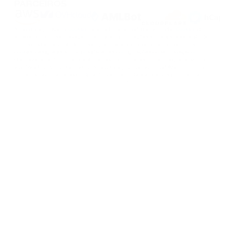
PARCEIROS
A PassimPay utiliza os
cookies
para melhorar a usabilidade do site.
Cookies
são
armazenados no seu navegador e coletam informações sobre a sua experiência
no nosso site. Se você não quiser que coletemos os seus dados usando os
cookies, desligue esta funcionalidade nas configurações do seu navegador.
O armazenamento ou transferência das criptomoedas ou de qualquer ativo cripto
envolve altos riscos financeiros. A PassimPay não se responsabiliza por fundos
roubados devido ao acesso não autorizado à conta e aos ativos por qualquer
usuário. A única maneira de obter acesso aos fundos do usuário é entrar na
conta.
Somente o usuário tem acesso às informações e aos fundos da conta, exceto em
casos de roubo ou divulgação deliberada dos dados a terceiros. Os funcionários
da PassimPay tomam todas as medidas necessárias para garantir a segurança
dos fundos dentro do sistema da PassimPay.
©
2026
passimpay.io
Todos os direitos reservados.
O uso de qualquer material deste site só é possível com um link direto para a
fonte.
NILESPAY FINANCE INC.
300-3665 Kingsway, Vancouver, BC V5R 5W2, Canada
Company number: BC1516629
MSB (FINTRAC): C100000852
PT
Termos de serviço
Política de privacidade
Política AML