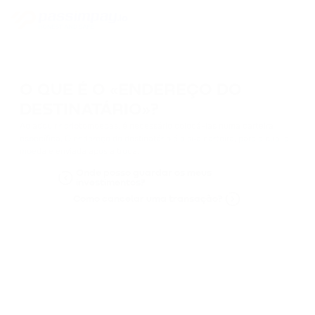
O QUE É O «ENDEREÇO DO
DESTINATÁRIO»?
Ao adquirir criptomoedas, é necessário colocá-las numa carteira
específica. O endereço do destinatário é a sua carteira, para a qual a
moeda é enviada após a troca.
Onde posso guardar os meus
investimentos?
Como cancelar uma transação?