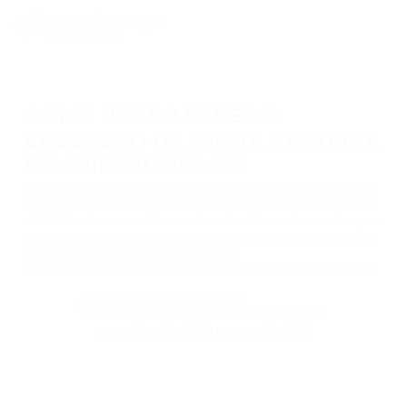
COMO POSSO SABER O
ENDEREÇO DA MINHA CARTEIRA
DE CRIPTOMOEDAS?
Quando tiver decidido qual criptomoeda deseja comprar, procure uma
carteira com boa reputação: todas as criptomoedas têm uma carteira
oficial. Ao criar uma carteira, recebe automaticamente um endereço e
uma chave pessoal. Guarde a chave pessoal num local seguro e não a
mostre a ninguém, mesmo que lhe peçam.
Nunca solicitamos a sua chave pessoal, e ninguém mais deve fazê-lo.
Quanto tempo demora o
processamento da minha transação?
O que é um hash de transação?