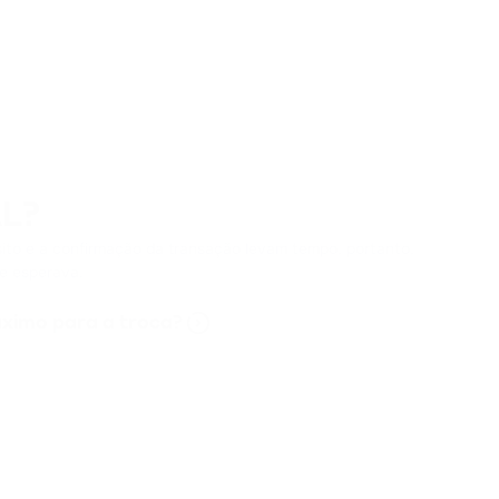
L?
ito e a confirmação da transação levam tempo, portanto,
e esperava.
áximo para a troca?