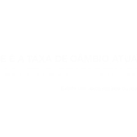
E É A TAXA DE CÂMBIO ATUA
l é a taxa no momento. Tenha em mente que a transferência do depós
latilidade do mercado, poderá receber um pouco mais ou menos do qu
Existe um valor mínimo ou m