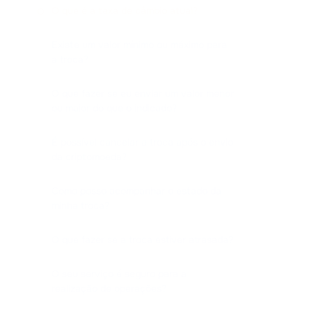
O que é a taxa de câmbio atual?
Existe um valor mínimo ou máximo para
a troca?
O que fazer se eu enviar um valor menor
ou maior do que o indicado?
É possível cancelar a troca após o envio
da criptomoeda?
Como posso acompanhar o estado da
minha troca?
O que fazer se a troca estiver atrasada?
O seu serviço é seguro para a
realização de operações?