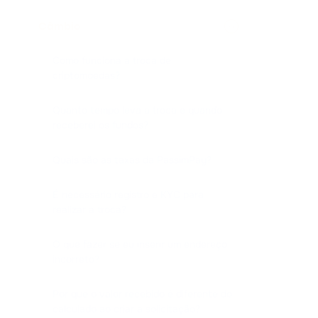
Câmbio
Como funciona a troca de
criptomoedas?
Quanto tempo leva a troca e quando
receberei os fundos?
Quais são as taxas da PassimPay?
É necessário registro e KYC para
realizar a troca?
O que fazer se eu inserir um endereço
incorreto?
Por que o valor recebido é diferente do
calculado ao criar a solicitação?