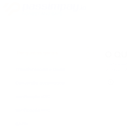
Perguntas gerais
O QU
A taxa atua
devido à vo
Transferências e taxas
Conversão automática
Verificação KYC
Verificação KYC
EARN