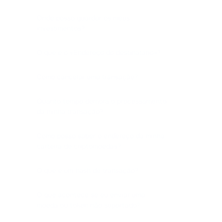
Onde posso guardar os meus
investimentos?
O que é o «Endereço do destinatário»?
Como cancelar uma transação?
Quanto tempo demora o processamento
da minha transação?
Como posso saber o endereço da minha
carteira de criptomoedas?
O que é um hash de transação?
O que acontece se eu enviar uma
moeda ou token não suportado?