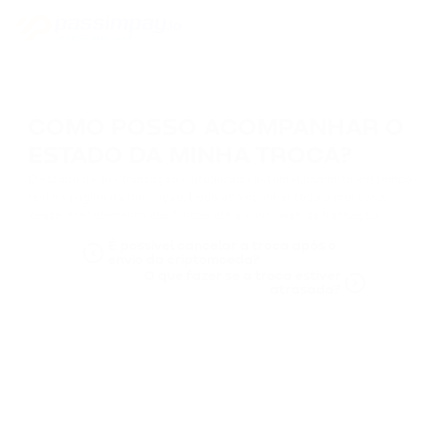
COMO POSSO ACOMPANHAR O
ESTADO DA MINHA TROCA?
O estado da sua transação é atualizado automaticamente em tempo
real na página da transação. Pode acompanhar todo o processo,
desde o recebimento dos fundos até a conclusão da transação.
É possível cancelar a troca após o
envio da criptomoeda?
O que fazer se a troca estiver
atrasada?