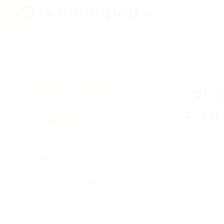
Preguntas generales
¿PUE
A MI
Transferencias y comisiones
Sí, en los a
PassimPay a
¿Cuáles son las comisiones por
depósitos y transferencias?
Qué es una Comisión de Red?
Transferí dinero a un comerciante, pero
no se acreditó a su saldo del sitio. ¿Qué