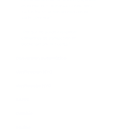
en mi histórico de transacciones, pero
los fondos no se han abonado en mi
saldo. ¿Por qué?
¿Por qué no puedo establecer
comisiones de transacción en
blockchain por mi cuenta?
Conversión automática
Verificación KYC
Verificação KYC
EARN
Cambio
Equipo