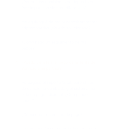
¿Por qué las comisiones de depósito en
Passimpay son siempre diferentes?
Me equivoqué de red al depositar/retirar
criptomonedas. ¿Puedo solucionarlo?
¿Cómo hago un seguimiento de mis
pagos?
¿Puedo transferir el pago de la Tarifa de
Servicio a mi partner?
He pagado el importe total, pero el tipo
de cambio ha cambiado y el sistema me
pide un pago adicional. ¿Qué puedo
hacer?
¿Cómo crear un enlace de pago?
La transacción se ha recibido y aparece