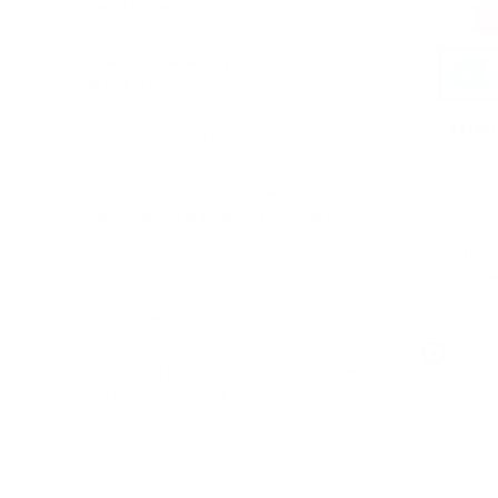
puedo hacer?
¿Puedo trasladar el pago de las tarifas
de red al destinatario?
¿Qué wallets web3 soportáis?
¿Qué ventajas ofrece a los
comerciantes el pago a través de los
wallets Web3?
Esta función
tu cuenta si
¿Puedo transferir la Tarifa de Servicio y
envía los fo
la Tarifa de Red a mis partners?
¿Hay algún límite para el importe mínimo
que se puede retirar de una cuenta?
¿Qué es la Comisión de Procesamiento?