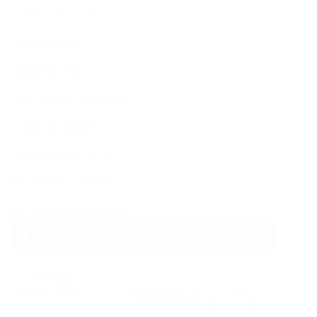
PRODUCTOS
RECURSOS
EMPRESA
PLUGINS DE PAGO
GUÍAS CRIPTO
AGENTES DE IA
REDES SOCIALES
APLICACIÓN MOVIL
SOCIOS
PassimPay utiliza
cookies
para mejorar la usabilidad del sitio web. Los
Cookies
se