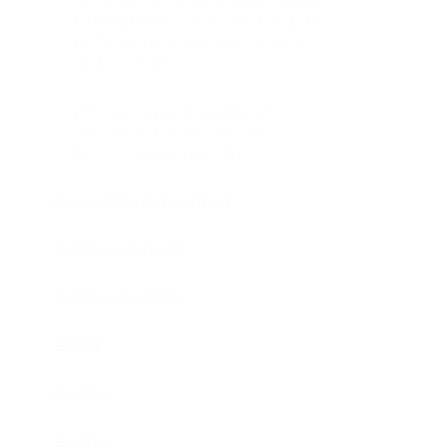
en mi histórico de transacciones, pero
los fondos no se han abonado en mi
saldo. ¿Por qué?
¿Por qué no puedo establecer
comisiones de transacción en
blockchain por mi cuenta?
Conversión automática
Verificación KYC
Verificação KYC
EARN
Cambio
Equipo