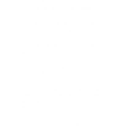
¿Por qué las comisiones de depósito en
Passimpay son siempre diferentes?
Me equivoqué de red al depositar/retirar
criptomonedas. ¿Puedo solucionarlo?
¿Cómo hago un seguimiento de mis
pagos?
¿Puedo transferir el pago de la Tarifa de
Servicio a mi partner?
He pagado el importe total, pero el tipo
de cambio ha cambiado y el sistema me
pide un pago adicional. ¿Qué puedo
hacer?
¿Cómo crear un enlace de pago?
La transacción se ha recibido y aparece