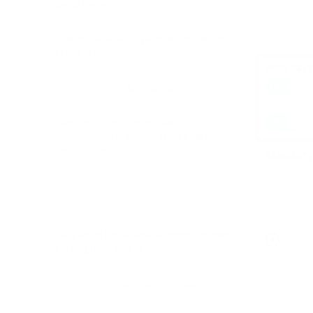
puedo hacer?
¿Puedo trasladar el pago de las tarifas
de red al destinatario?
¿Qué wallets web3 soportáis?
¿Qué ventajas ofrece a los
comerciantes el pago a través de los
wallets Web3?
¿Puedo transferir la Tarifa de Servicio y
la Tarifa de Red a mis partners?
¿Hay algún límite para el importe mínimo
que se puede retirar de una cuenta?
¿Qué es la Comisión de Procesamiento?