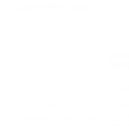
Preguntas generales
¿PUE
TARI
Transferencias y comisiones
¿Cuáles son las comisiones por
HABIL
01
depósitos y transferencias?
Sí, para hace
de esto, nues
Qué es una Comisión de Red?
Además, al re
momento desa
Transferí dinero a un comerciante, pero
no se acreditó a su saldo del sitio. ¿Qué