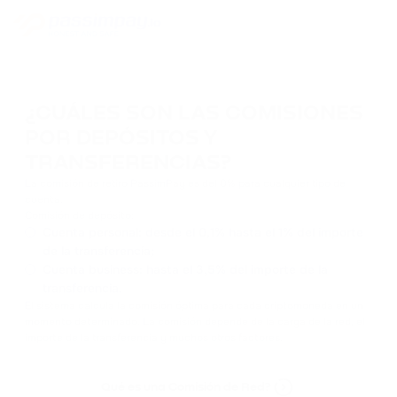
¿CUÁLES SON LAS COMISIONES
POR DEPÓSITOS Y
TRANSFERENCIAS?
La comisión de retiro PassimPay es del 0% para cualquier tipo de
cuenta.
Comisión de depósito:
Cuenta personal: desde el 0,1% hasta el 1% del importe
de la transferencia;
Cuenta business: hasta el 3,5% del importe de la
transferencia.
El sistema calcula la comisión óptima para cada criptomoneda en un
momento determinado. La comisión depende de la carga de la red, el
importe de la transferencia y muchos otros factores.
Qué es una Comisión de Red?