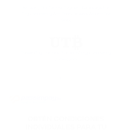
Knowing The Secure Payment Gateways For
Cryptocurrency And Forex Brokers Around The
Globe
PassimPay: the new frontier of cryptocurrency
transactions
1
2
OBTÉN CONDICIONES
INDIVIDUALES PARA TU