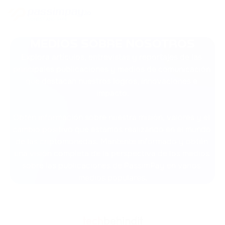
MEDIOS SOBRE NOSOTROS
Explora artículos, entrevistas y reportajes de las 
principales publicaciones y medios de comunicación 
que destacan nuestros logros, innovaciones e 
impacto.
Obtén información sobre nuestra misión, valores y el 
cambio positivo que estamos realizando en el mundo 
de las criptomonedas. Mantente informado y obtén 
una visión completa de la perspectiva de los medios 
sobre las publicaciones de PassimPay en varios 
medios populares.