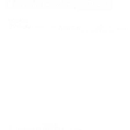
SOCIOS
PassimPay utiliza
cookies
para mejorar la usabilidad del sitio web. Los
Cookies
se
almacenan en tu navegador y recogen información sobre tu experiencia en
nuestro sitio web. Si no quieres que recopilemos datos mediante cookies,
desactiva esta función en la configuración de tu navegador.
El almacenamiento o transferencia de criptomonedas o cualquier criptoactivo
implica altos riesgos financieros. PassimPay no se hace responsable de los fondos
robados debido al acceso no autorizado a la cuenta y a los activos por parte de
cualquier usuario. La única forma de acceder a los fondos del usuario es acceder
a la cuenta.
El usuario es el único que tiene acceso a la información de la cuenta y a los
fondos, excepto en casos de robo o divulgación deliberada de datos a terceros.
Los empleados de PassimPay toman todas las medidas necesarias para garantizar
la seguridad de los fondos dentro del sistema PassimPay.
©
2026
passimpay.io
Todos los derechos reservados.
El uso de cualquier material de este sitio es posible únicamente con un enlace
directo a la fuente.
NILESPAY FINANCE INC.
300-3665 Kingsway, Vancouver, BC V5R 5W2, Canada
Company number: BC1516629
MSB (FINTRAC): C100000852