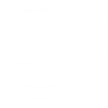
PLUGINS DE PAGO
4
¿Dónde encuentro las instrucciones para conectar los módulos
a mi CMS?
¿Para cuál CMS tenéis plugins?
¿Qué debo hacer si mi CMS no está en la lista de módulos
listos?
¿Qué comisiones cobra PassimPay por recibir pagos a través
del plugin?
¿En qué divisas puedo pagar o cobrar a través de sus plugins?
¿Puedo utilizar altcoins?
Ver más
PROGRAMA DE AFILIADOS
5
¿Puedo ganar dinero con PassimPay?
¿Qué es el ID de seguimiento?
¿Puedo cambiar mi enlace de referencia?