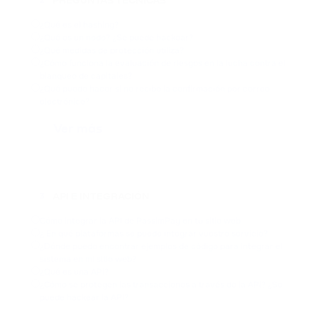
PREGUNTAS TÉCNICAS
2
¿Qué es el hashing?
¿Qué es un nodo? ¿Se puede hackear?
¿Qué medidas de protección utiliza?
¿Cómo funciona la evaluación de riesgos en la lucha contra el
blanqueo de capitales?
¿Qué puedo hacer si no recibo la confirmación por correo
electrónico?
Ver más
API E INTEGRACIÓN
3
Cómo integrar la API de PassimPay en tu sitio web
¿ En qué plataformas se puede integrar vuestro servicio?
¿Dónde puedo encontrar ejemplos de código para integrar el
sistema en mi sitio web?
¿Qué es una API?
¿Cómo se protegen las transacciones a través de la API? ¿Se
puede hackear la API?