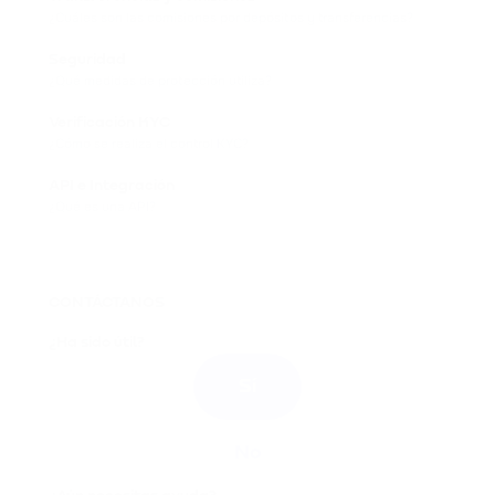
¿Cuáles son las comisiones por depósitos y transferencias?
Seguridad
¿Qué medidas de protección utiliza?
Verificación KYC
¿Cómo se realiza el control KYC?
API e Integración
¿Qué es una API?
CONTÁCTANOS
¿Ha sido útil?
Sí
No