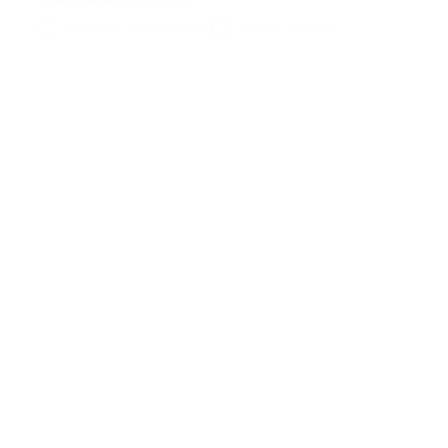
¿Aún necesitas ayuda?
Contactar con asistencia
Chat de Telegram