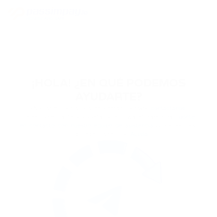
¡HOLA! ¿EN QUÉ PODEMOS
AYUDARTE?
¿No has encontrado la respuesta? Por favor,
contáctanos
.
Si eres comerciante o propietario de un wallet PassimPay,
ponte
en contacto con nuestro equipo de asistencia
. O puedes crear
un ticket en la seccion
Ayuda
.