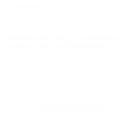
COMO ALTERAR OU ELIMINAR A
CONCLUSÃO AUTOMÁTICA?
Na agenda de endereços, ao lado do endereço selecionado, estão
disponíveis as seguintes opções:
●
Editar
– alterar as configurações.
●
Remover tradução automática
– desativar a tradução automática.
●
Remover endereço
– removê-lo completamente da agenda de
endereços.
É possível utilizar diferentes carteiras
e redes para a retirada automática?