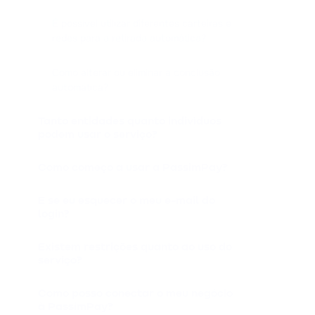
É possível utilizar diferentes carteiras e
redes para a retirada automática?
Como alterar ou eliminar a conclusão
automática?
Tanto entidades quanto indivíduos
podem usar o serviço?
Como começo a usar a PassimPay?
E se eu esquecer o meu e-mail do
login?
Existem restrições quanto ao uso do
serviço?
Como posso conectar o meu negócio
à PassimPay?