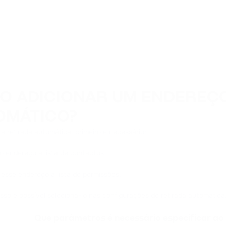
O ADICIONAR UM ENDEREÇ
OMÁTICO?
r a retirada automática, primeiro é necessário:
 o endereço à lista de contactos.
 esse endereço à lista de permissões.
isso é possível selecioná-lo nas configurações de retirada automática
Que parâmetros é necessário especificar ao