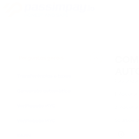
Perguntas gerais
COM
AUT
Transferências e taxas
Para utiliza
Conversão automática
1. Adicionar
Verificação KYC
2. Adicionar
Só depois d
Verificação KYC
EARN