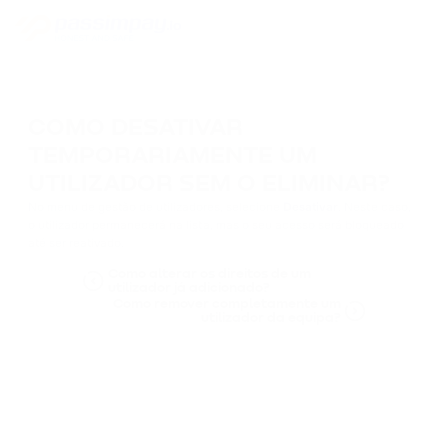
COMO DESATIVAR
TEMPORARIAMENTE UM
UTILIZADOR SEM O ELIMINAR?
No menu de gestão de utilizadores, selecione
Desativar
. Neste caso,
o utilizador permanecerá na lista, mas o seu acesso será bloqueado
até ser reativado.
Como alterar os direitos de um
utilizador já adicionado?
Como remover completamente um
utilizador da equipa?