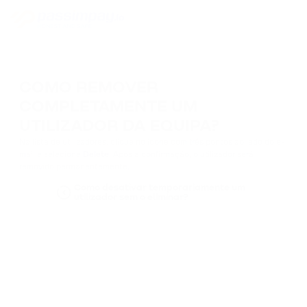
COMO REMOVER
COMPLETAMENTE UM
UTILIZADOR DA EQUIPA?
Na lista de utilizadores, clique no ícone com três pontos ao lado do e-
mail e selecione
Delete
. Após a confirmação, o utilizador será
removido permanentemente.
Como desativar temporariamente um
utilizador sem o eliminar?