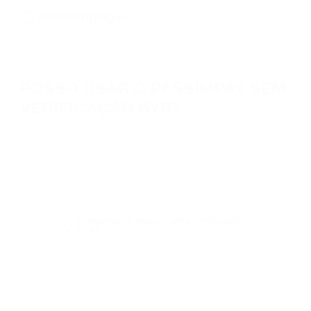
POSSO USAR O PASSIMPAY SEM
VERIFICAÇÃO KYB?
Não. Para garantir transparência e segurança entre o PassimPay e
nossos parceiros de negócios, a verificação KYB é obrigatória para
todos os usuários corporativos, independentemente da forma jurídica
ou jurisdição.
Você pode completar a verificação na sua conta — a maioria das
etapas é automatizada, e nossa equipe de suporte está pronta para
ajudar com qualquer solicitação adicional de documentos.
É necessário passar pela verificação
KYB?