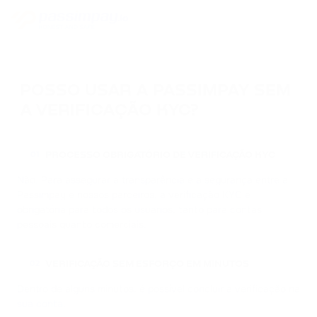
POSSO USAR A PASSIMPAY SEM
A VERIFICAÇÃO KYC?
PROCESSO OBRIGATÓRIO DE VERIFICAÇÃO KYC
01
Não. Para assegurar a transparência e a segurança entre a
Passimpay e nossos parceiros, a verificação KYC é
obrigatória para todos os usuários, tanto para contas
pessoais quanto comerciais.
VERIFICAÇÃO SEM ESFORÇO EM MINUTOS
02
Dentro de alguns minutos, é possível concluir a verificação na
sua conta
.