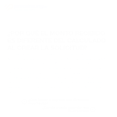
¿POR QUÉ EL MONTO RECIBIDO
ES DIFERENTE DEL CALCULADO
AL CREAR LA SOLICITUD?
El tiempo promedio de procesamiento de una transacción es de unos
minutos. Dada la volatilidad de las criptomonedas, la tasa de cambio
puede variar durante el proceso. Esto significa que la cantidad
recibida puede ser diferente a la mostrada al crear la orden. Esta
diferencia puede ser tanto positiva como negativa, y está
determinada por el mercado — no por PassimPay. Sin embargo,
hacemos todo lo posible por encontrar la ruta de intercambio más
favorable, eligiendo la mejor tasa disponible en el momento de la
transacción.
¿Qué hacer si ingresé una dirección
incorrecta?
¿Dónde puedo guardar mis
inversiones?