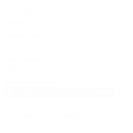
RECURSOS
EMPRESA
PLUGINS DE PAGO
GUÍAS CRIPTO
AGENTES DE IA
REDES SOCIALES
APLICACIÓN MOVIL
SOCIOS
PassimPay utiliza
cookies
para mejorar la usabilidad del sitio web. Los
Cookies
se
almacenan en tu navegador y recogen información sobre tu experiencia en