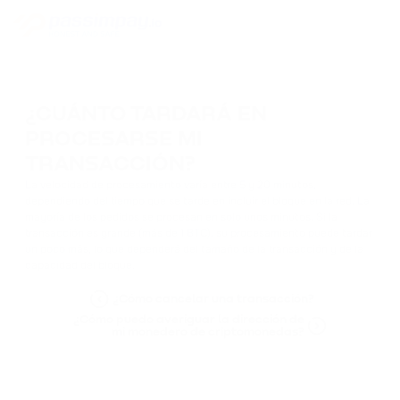
¿CUÁNTO TARDARÁ EN
PROCESARSE MI
TRANSACCIÓN?
La velocidad de procesamiento varía entre 5 y 20 minutos,
dependiendo del tiempo que se tarde en incluir el bloque en la red. La
mayoría de los pedidos se procesan en solo unos minutos. Si la
transacción es grande (más de 1 BTC), su procesamiento puede tardar
un poco más, lo que dependerá del tamaño de la transacción y de la
capacidad del bloque.
¿Cómo cancelar una transacción?
¿Cómo puedo averiguar la dirección de
mi monedero de criptomonedas?