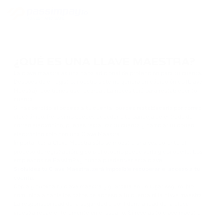
¿QUÉ ES UNA LLAVE MAESTRA?
La clave maestra es una capa adicional de protección para tu cuenta.
Después de el registro, nuestro sistema genera un código único (Llave
Maestra), que tienes que recordar. La necesitará para restablecer tu
cuenta.
Si has perdido el acceso a tu cuenta, puedes restablecerlo por correo
electrónico. Pero si no puedes acceder a tu bandeja de entrada de
correo electrónico, puedes restaurar tu cuenta y cambiar tu correo
electrónico sólo con una Clave Maestra.
Importante: la Clave Maestra sólo se muestra una vez durante el
proceso de registración, y sólo el usuario puede verla y conocerla. Los
empleados de PassimPay nunca pueden ver esta clave.
Si olvides tu Clave Maestra, será imposible recuperar el acceso a tu
cuenta.
Copia y duplica tu clave maestra y guárdala en un lugar seguro. No
comunica a nadie los datos de acceso a tu cuenta ni la clave maestra.
La responsabilidad de la seguridad y confidencialidad de la clave
maestra recae enteramente en el usuario. Si revelas tu clave maestra