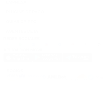
EMPRESA
PLUGINS DE PAGO
GUÍAS CRIPTO
AGENTES DE IA
REDES SOCIALES
APLICACIÓN MOVIL
SOCIOS
PassimPay utiliza
cookies
para mejorar la usabilidad del sitio web. Los
Cookies
se
almacenan en tu navegador y recogen información sobre tu experiencia en
nuestro sitio web. Si no quieres que recopilemos datos mediante cookies,
desactiva esta función en la configuración de tu navegador.
El almacenamiento o transferencia de criptomonedas o cualquier criptoactivo
implica altos riesgos financieros. PassimPay no se hace responsable de los fondos
robados debido al acceso no autorizado a la cuenta y a los activos por parte de