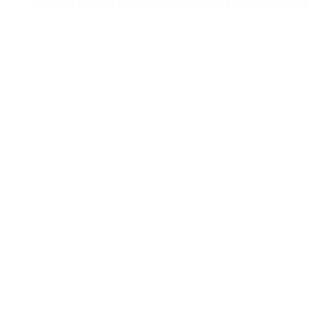
¿Dónde puedo encontrar ejemplos de código para