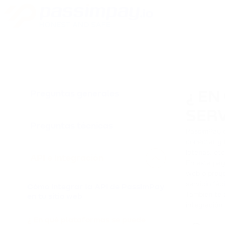
Preguntas generales
¿ EN
SERV
Preguntas técnicas
PassimPay e
conectar y 
loterías, et
API e Integración
En esta pág
web o proye
servicio fác
Cómo integrar la API de PassimPay
También te 
en tu sitio web
integración 
¿ En qué plataformas se puede