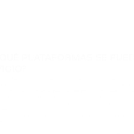
 QUÉ PLATAFORMAS SE PUE
ICIO?
s fácil de integrar en cualquier plataforma o sitio web. Proporcionam
trabajar con nuestra API. PassimPay se puede conectar con tiendas on
c. Es una solución universal para cualquier proyecto que realice y rec
ina de "
Documentos y API
", puedes encontrar toda la información ne
cto. Contiene ejemplos de código, instrucciones y otros materiales ú
ilmente.
aconsejamos que visites nuestro canal de
YouTube
y veas tutoriales 
de API, etc.