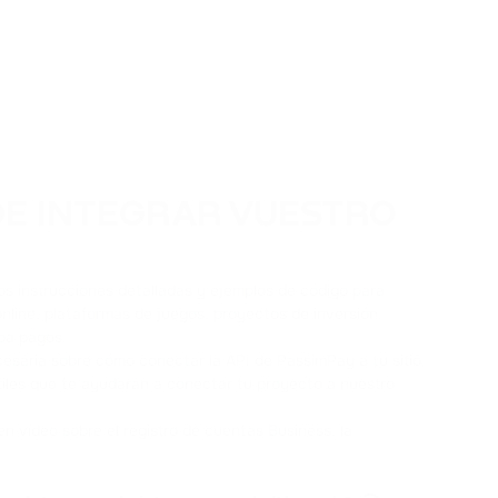
DE INTEGRAR VUESTRO
os instrucciones detalladas y ejemplos de código para
line, plataformas de juegos, proyectos de inversión,
iba pagos.
cesaria sobre cómo conectar la API de PassimPay a tu sitio
tiles que te ayudarán a conectar tu proyecto a nuestro
en vídeo sobre el registro de cuentas Business, la