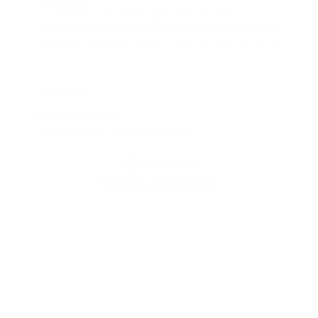
puedo hacer?
¿Cuánto tiempo se necesita para retirar fondos?
¿Necesito tener Tron, Ethereum y otras divisas en mi cuenta
para pagar comisión al transferir tokens en redes trc, erc, etc?
OTROS
4
¿Qué es el hashing?
¿Qué es un nodo? ¿Se puede hackear?
Volver atrás
Preguntas generales