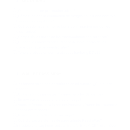
SEGURIDAD
2
¿Qué medidas de protección utiliza?
¿Cómo funciona la evaluación de riesgos en la lucha contra el
blanqueo de capitales?
¿Qué puedo hacer si no recibo la confirmación por correo
electrónico?
¿Compartís los datos de las transacciones con terceros?
¿Pueden los hackers robar dinero de las cuentas de los
usuarios si atacan vuestro sitio?
¿Tenéis protección contra ataques hacker y DDoS?
WALLET PASSIMPAY
3
Los fondos no se han acreditado en mi cuenta. ¿Qué puedo
hacer?
¿Cuáles son los importes mínimos para los depósitos?
¿En qué casos puede anularse un pago?
Deposité fondos para la red equivocada. ¿Puedo intercambiar
fondos entre redes?
¿Puedo anular o devolver un pago?
¿Qué divisas y sistemas de pago admite PassimPay?
Introduje una tag incorrecta al transferir XLM, XRP, etc. ¿Qué