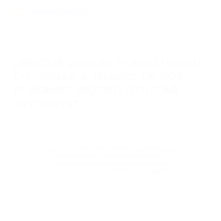
¿EN QUÉ DIVISAS PUEDO PAGAR
O COBRAR A TRAVÉS DE SUS
PLUGINS? ¿PUEDO UTILIZAR
ALTCOINS?
Admitimos más de 50 criptomonedas, y esta lista se amplía
constantemente. Por favor, visita esta
página
para ver la lista
completa de monedas disponibles para pagos.
¿Qué comisiones cobra PassimPay por
recibir pagos a través del plugin?
¿Cómo funciona el pago a través del
módulo de pago?