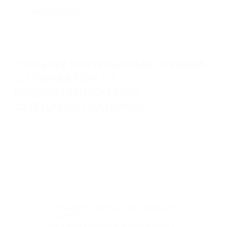
ПОЧЕМУ ПОЛУЧЕННАЯ СУММА
ОТЛИЧАЕТСЯ ОТ
ПОСЧИТАННОЙ ПРИ
СОЗДАНИИ ЗАЯВКИ?
Среднее время обработки транзакции на составляет около
несколько минут. Учитывая волатильность криптовалют, курс
может меняться во время обмена. Это означает, что полученная
сумма может отличаться от той, что отображается при
оформлении ордера. Эта разница может быть как положительной,
так и отрицательной, и она определяется не PassimPay, а
движением рынка. Однако мы делаем все возможное, чтобы найти
наиболее выгодный маршрут обмена, выбирая лучший доступный
курс на момент транзакции.
Что делать, если указал неверный
адрес?
Где я могу хранить мои вложения?