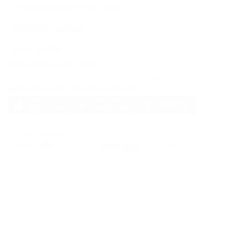
ПЛАТЕЖНЫЕ ПЛАГИНЫ
КРИПТОГАЙДЫ
AI АГЕНТЫ
СОЦИАЛЬНЫЕ СЕТИ
МОБИЛЬНОЕ ПРИЛОЖЕНИЕ
ПАРТНЕРЫ
PassimPay использует
cookies
для повышения удобства использования сайта.
Файлы
Cookies
хранятся в вашем браузере и собирают информацию о вашем
пребывании на нашем сайте. Если вы не хотите, чтобы мы собирали ваши
данные с помощью cookies, отключите эту функцию в настройках вашего
браузера.
Хранение или передача криптовалют или любых криптоактивов сопряжено с
высокими финансовыми рисками. PassimPay не несет ответственности за
средства, похищенные в результате несанкционированного доступа к счету и
активам любого пользователя. Единственным способом получить доступ к