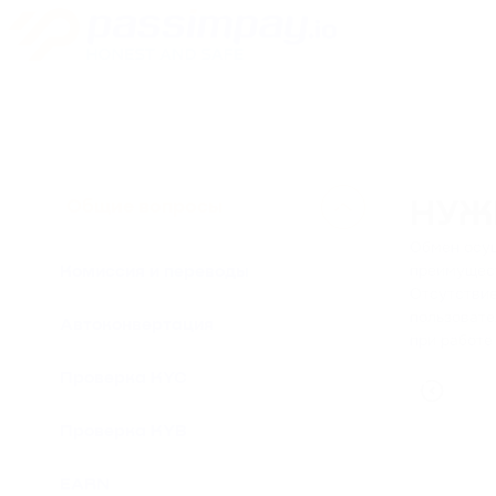
Общие вопросы
НУЖ
Обмен осущ
преимущест
Комиссия и переводы
Отсутствие
пользовате
Автоконвертация
при работе
Проверка KYC
Проверка KYB
EARN