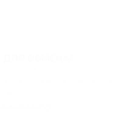
C ДЛЯ ОБМЕНА?
ции и KYC, что является одним из ключевых
бмена средств, обеспечивая максимальное удобство для
ы рекомендуем соблюдать основные меры безопасности
телями.
 неверный адрес?