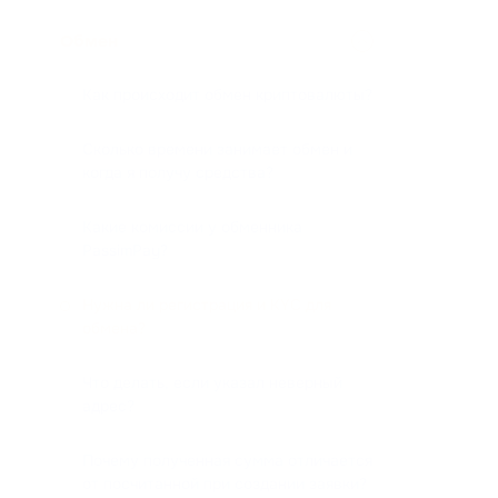
Обмен
Как происходит обмен криптовалюты?
Сколько времени занимает обмен и
когда я получу средства?
Какие комиссии у обменника
PassimPay?
Нужна ли регистрация и KYC для
обмена?
Что делать, если указал неверный
адрес?
Почему полученная сумма отличается
от посчитанной при создании заявки?