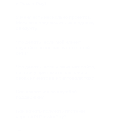
к PassimPay?
У меня есть несколько проектов.
Могу ли я подключить их к одному
аккаунту?
Что делать, если мой клиент
случайно пополнил счет не в той
сети?
Что делать, если у меня нет сайта,
но я хочу принимать платежи от
своих клиентов в криптовалютах?
Как связаться со службой
поддержки?
Как начать получать платежи
через API PassimPay?