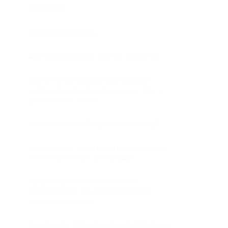
Команда
Массовый вывод
Автоматические снятия средств
Могут ли пользоваться вашим
сервисом как юридические, так и
физические лица?
Как начать работу с PassimPay?
Что делать, если я потерял доступ
к своему e-mail для входа?
Существуют ли какие-либо
ограничения на использование
вашего сервиса?
Как я могу подключить свой бизнес