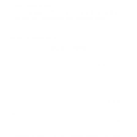
Dash DASH ID: 208
И многие другие! Посмотрите
полный список монет
,
которые мы принимаем, и актуальные цены.
4. Введите Секретный ключ, ID платформы и ID валюты в
соответствующие поля.
5. Проверьте адрес. После отправки запроса система