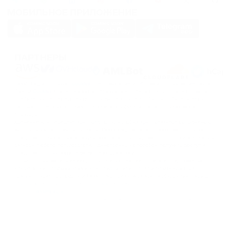
МОБИЛЬНОЕ ПРИЛОЖЕНИЕ
ПАРТНЕРЫ
PassimPay использует
cookies
для повышения удобства использования сайта.
Файлы
Cookies
хранятся в вашем браузере и собирают информацию о вашем
пребывании на нашем сайте. Если вы не хотите, чтобы мы собирали ваши
данные с помощью cookies, отключите эту функцию в настройках вашего
браузера.
Хранение или передача криптовалют или любых криптоактивов сопряжено с
высокими финансовыми рисками. PassimPay не несет ответственности за
средства, похищенные в результате несанкционированного доступа к счету и
активам любого пользователя. Единственным способом получить доступ к
средствам пользователя является вход в аккаунт.
Только пользователь имеет доступ к информации о счете и средствах, за
исключением случаев кражи или преднамеренного раскрытия данных
третьим лицам. Сотрудники PassimPay принимают все необходимые меры для
обеспечения сохранности средств в системе PassimPay.
©
2026
passimpay.io
Все права защищены.
Использование материалов сайта возможно только при наличии прямой
ссылки на источник.
NILESPAY FINANCE INC.
300-3665 Kingsway, Vancouver, BC V5R 5W2, Canada