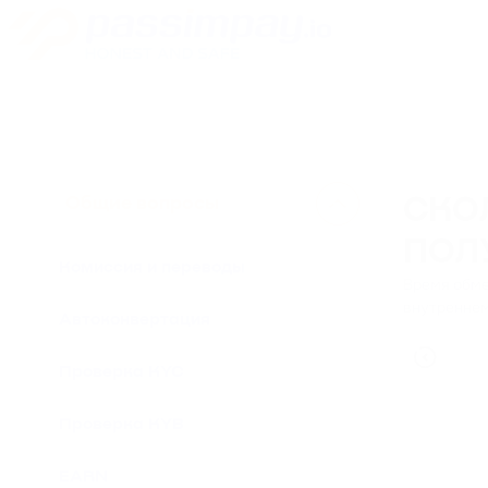
Общие вопросы
СКО
ПОЛ
Комиссия и переводы
Время обме
внутреннем
Автоконвертация
Проверка KYC
Проверка KYB
EARN