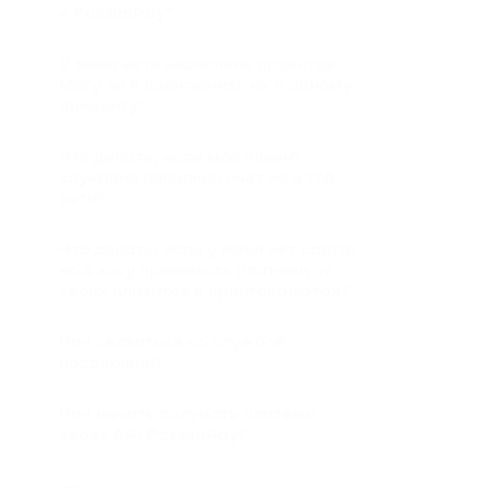
к PassimPay?
У меня есть несколько проектов.
Могу ли я подключить их к одному
аккаунту?
Что делать, если мой клиент
случайно пополнил счет не в той
сети?
Что делать, если у меня нет сайта,
но я хочу принимать платежи от
своих клиентов в криптовалютах?
Как связаться со службой
поддержки?
Как начать получать платежи
через API PassimPay?