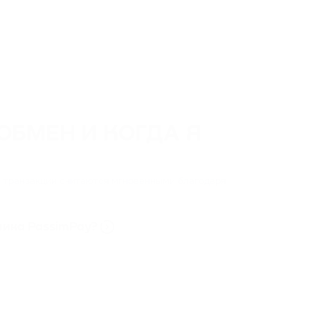
ОБМЕН И КОГДА Я
y транзакции считаются мгновенными благодаря
ника PassimPay?