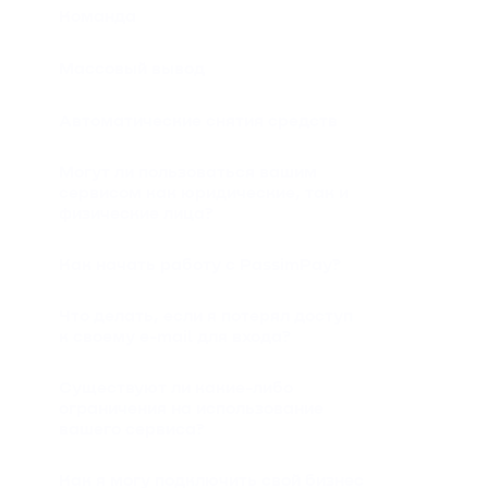
Команда
Массовый вывод
Автоматические снятия средств
Могут ли пользоваться вашим
сервисом как юридические, так и
физические лица?
Как начать работу с PassimPay?
Что делать, если я потерял доступ
к своему e-mail для входа?
Существуют ли какие-либо
ограничения на использование
вашего сервиса?
Как я могу подключить свой бизнес