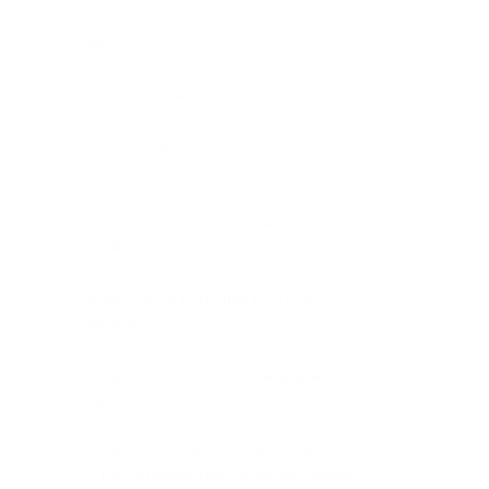
Обмен
Как происходит обмен криптовалюты?
Сколько времени занимает обмен и
когда я получу средства?
Какие комиссии у обменника
PassimPay?
Нужна ли регистрация и KYC для
обмена?
Что делать, если указал неверный
адрес?
Почему полученная сумма отличается
от посчитанной при создании заявки?