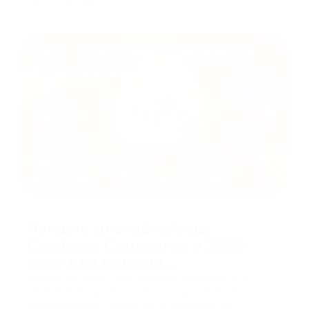
Brand Updates
07/07/2026
Лучшие альтернативы
Coinbase Commerce в 2026
году для приема
криптоплатежей
Лучшей альтернативой Coinbase Commerce для
компаний, которым нужен более широкий охват
криптоплатежей, может быть PassimPay. Он