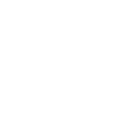
нужны широкая поддержка активов,
...
Knowledge Hub
1
2
3
…
10
11
12