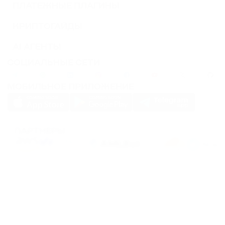
ПЛАТЕЖНЫЕ ПЛАГИНЫ
КРИПТОГАЙДЫ
AI АГЕНТЫ
СОЦИАЛЬНЫЕ СЕТИ
МОБИЛЬНОЕ ПРИЛОЖЕНИЕ
ПАРТНЕРЫ
PassimPay использует
cookies
для повышения удобства использования сайта.
Файлы
Cookies
хранятся в вашем браузере и собирают информацию о вашем
пребывании на нашем сайте. Если вы не хотите, чтобы мы собирали ваши
данные с помощью cookies, отключите эту функцию в настройках вашего
браузера.
Хранение или передача криптовалют или любых криптоактивов сопряжено с
высокими финансовыми рисками. PassimPay не несет ответственности за
средства, похищенные в результате несанкционированного доступа к счету и
активам любого пользователя. Единственным способом получить доступ к
средствам пользователя является вход в аккаунт.