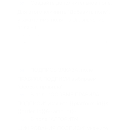
Создайте дополнительное поле.
07
Для этого кликните "Добавить поле",
укажите имя поля - tilda, значение
поля - 1
ПОДПИСЬ ЗАКАЗА, поле
08
ПРАВИЛА ПОДПИСИ выбираем
"Особые правила"
В поле "ОСОБЫЕ ПРАВИЛА
09
ПОДПИСИ" укажите {{platform_id}}&
{{order_id}}&{{amount}}
В поле "АЛГОРИТМ
10
ШИФРОВАНИЯ ПОДПИСИ" укажите