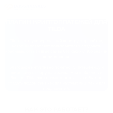
ПЛАГИН КРИПТОПЛАТЕЖЕЙ ДЛЯ
TILDA
Tilda — это универсальный конструктор сайтов,
который позволяет пользователям создавать
красивые, отзывчивые сайты без каких-либо знаний
кодирования.
Благодаря интуитивно понятному интерфейсу и
широкому выбору настраиваемых шаблонов и
блоков, Tilda дает возможность легко и быстро
создать людой сайт как для частных лиц, так и для
предприятий.
КАК ЭТО РАБОТАЕТ?