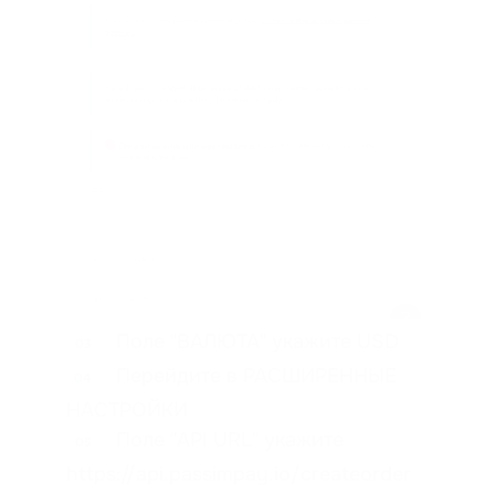
Поле "ВАЛЮТА" укажите USD
03
Перейдите в РАСШИРЕННЫЕ
04
НАСТРОЙКИ
Поле "API URL" укажите
05
https://api.passimpay.io/createorder