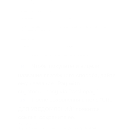
Чтобы покупатели видели
19
название платёжного способа, дайте
ему название “Pay with
cryptocurrency via Passimpay”
После сохранения в поле "URL
20
ДЛЯ УВЕДОМЛЕНИЙ" появится
ссылка, сохраните ее.