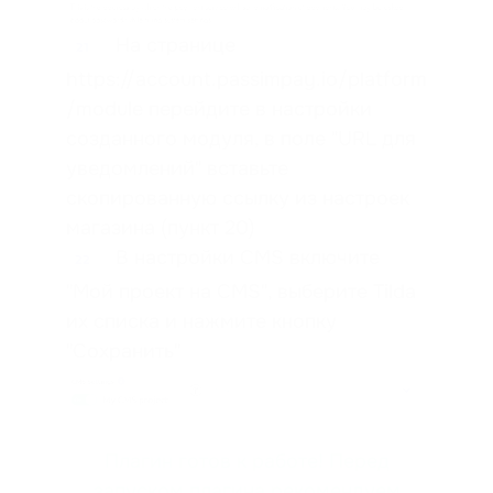
На странице
21
https://account.passimpay.io/platform
/module перейдите в настройки
созданного модуля, в поле "URL для
уведомлений" вставьте
скопированную ссылку из настроек
магазина (пункт 20)
В настройки CMS включите
22
"Мой проект на CMS", выберите Tilda
их списка и нажмите кнопку
"Cохранить"
Плагин готов к работе! Перед
запуском плагина рекомендуем