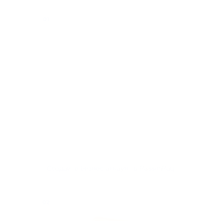
01
Создайте бизнес аккаунт в PassimPay
02