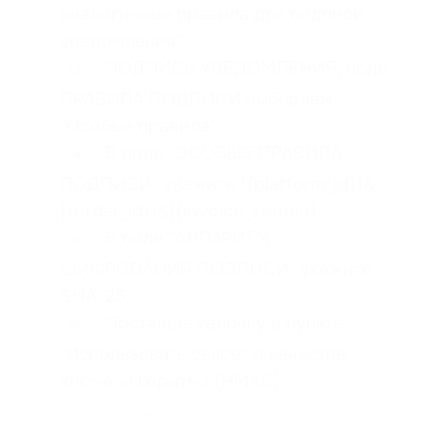
аналогичные правила для подписи
уведомления".
ПОДПИСЬ УВЕДОМЛЕНИЯ, поле
13
ПРАВИЛА ПОДПИСИ выбираем
"Особые правила"
В поле "ОСОБЫЕ ПРАВИЛА
14
ПОДПИСИ" укажите {{platform_id}}&
{{order_id}}&{{invoice_status}}
В поле "АЛГОРИТМ
15
ШИФРОВАНИЯ ПОДПИСИ" укажите
SHA-25
Поставьте галочку в пункте
16
"Использовать секрет в качестве
ключа алгоритма (HMAC)"