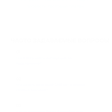
провести тестовый платеж.
ЧАСТО ЗАДАВАЕМЫЕ ВОПРОСЫ
01
Где я могу найти инструкцию по
подключению?
02
Что делать если моей CMS нет в списке
готовых плагинов?
03
Какую комиссию берет PassimPay при