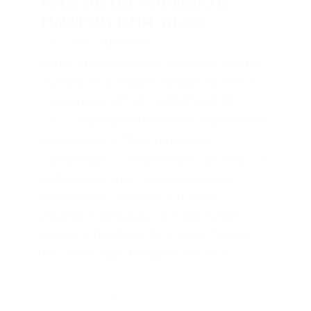
КАК ИНТЕГРИРОВАТЬ
ПЛАГИН ДЛЯ TILDA
На странице
01
https://passimpay.io/account/platfor
m/module добавьте новый проект и
сохраните API KEY и Platform ID
Перейдите в панель управления
02
магазином в Tilda. Откройте
настройки — “Платёжные системы” и
выберите пункт “Универсальная
платёжная система” (Custom
payment gateway). В поле "Login"
введите Platform ID, в поле "Secret
for order sign" введите API KEY