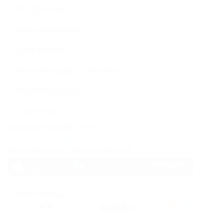
ПРОДУКТЫ
ИНФОРМАЦИЯ
КОМПАНИЯ
ПЛАТЕЖНЫЕ ПЛАГИНЫ
КРИПТОГАЙДЫ
AI АГЕНТЫ
СОЦИАЛЬНЫЕ СЕТИ
МОБИЛЬНОЕ ПРИЛОЖЕНИЕ
ПАРТНЕРЫ
PassimPay использует
cookies
для повышения удобства использования сайта.