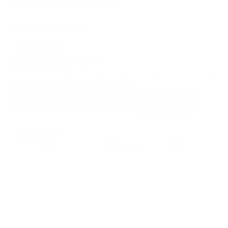
ПЛАТЕЖНЫЕ ПЛАГИНЫ
КРИПТОГАЙДЫ
AI АГЕНТЫ
СОЦИАЛЬНЫЕ СЕТИ
МОБИЛЬНОЕ ПРИЛОЖЕНИЕ
ПАРТНЕРЫ
PassimPay использует
cookies
для повышения удобства использования сайта.
Файлы
Cookies
хранятся в вашем браузере и собирают информацию о вашем
пребывании на нашем сайте. Если вы не хотите, чтобы мы собирали ваши
данные с помощью cookies, отключите эту функцию в настройках вашего
браузера.
Хранение или передача криптовалют или любых криптоактивов сопряжено с
высокими финансовыми рисками. PassimPay не несет ответственности за
средства, похищенные в результате несанкционированного доступа к счету и
активам любого пользователя. Единственным способом получить доступ к
средствам пользователя является вход в аккаунт.