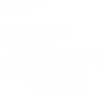
КАК БЫСТРО БУДЕТ
ОБРАБОТАНА МОЯ
ТРАНЗАКЦИЯ?
Скорость обработки колеблется от 5 до 20 минут в зависимости
от того, сколько времени потребуется, чтобы блок включили в
сеть. Большинство заказов обрабатываются всего за несколько
минут. Если транзакция большая (более 1 BTC), ее обработка
может занять немного больше времени, которое будет зависеть от
размера транзакции и пропускной способности блока.
Как отменить транзакцию?
Как узнать адрес моего
криптовалютного кошелька?