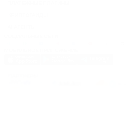
ПЛАТЕЖНЫЕ ПЛАГИНЫ
КРИПТОГАЙДЫ
AI АГЕНТЫ
СОЦИАЛЬНЫЕ СЕТИ
МОБИЛЬНОЕ ПРИЛОЖЕНИЕ
ПАРТНЕРЫ
PassimPay использует
cookies
для повышения удобства использования сайта.
Файлы
Cookies
хранятся в вашем браузере и собирают информацию о вашем
пребывании на нашем сайте. Если вы не хотите, чтобы мы собирали ваши
данные с помощью cookies, отключите эту функцию в настройках вашего
браузера.
Хранение или передача криптовалют или любых криптоактивов сопряжено с
высокими финансовыми рисками. PassimPay не несет ответственности за
средства, похищенные в результате несанкционированного доступа к счету и
активам любого пользователя. Единственным способом получить доступ к
средствам пользователя является вход в аккаунт.