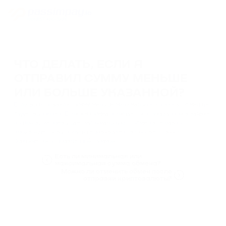
ЧТО ДЕЛАТЬ, ЕСЛИ Я
ОТПРАВИЛ СУММУ МЕНЬШЕ
ИЛИ БОЛЬШЕ УКАЗАННОЙ?
Если вы отправили сумму меньше минимального порога, обмен не
будет выполнен. Если же сумма отличается от указанной в заявке,
но при этом превышает минимальную — обмен всё равно
произойдёт, и вы получите эквивалент в соответствии с
фактически отправленной суммой.
Есть ли минимальная или
максимальная сумма обмена?
Можно ли отменить обмен после
отправки криптовалюты?