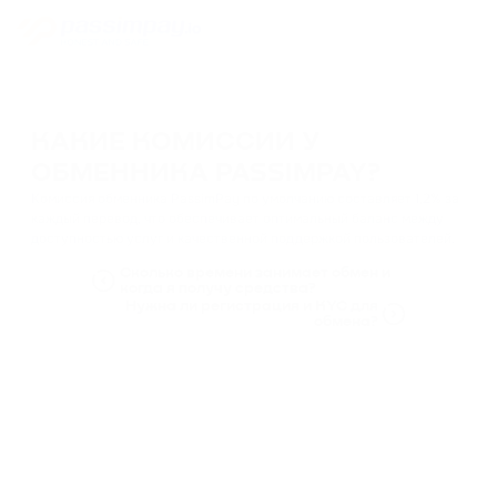
КАКИЕ КОМИССИИ У
ОБМЕННИКА PASSIMPAY?
Комиссия обменника PassimPay по умолчанию составляет 1,2% за
каждый перевод, что обеспечивает оптимальный баланс между
доступностью услуг и качественной поддержкой пользователей.
Сколько времени занимает обмен и
когда я получу средства?
Нужна ли регистрация и KYC для
обмена?