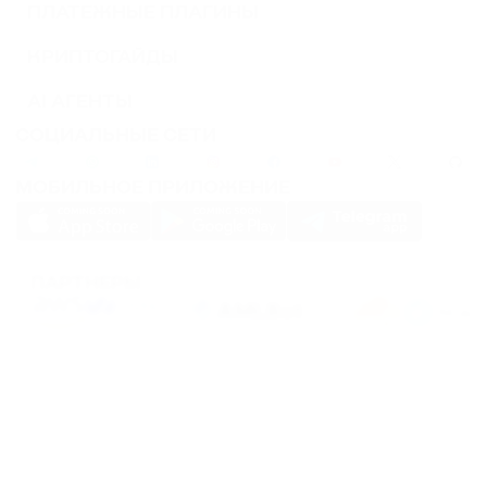
ПЛАТЕЖНЫЕ ПЛАГИНЫ
КРИПТОГАЙДЫ
AI АГЕНТЫ
СОЦИАЛЬНЫЕ СЕТИ
МОБИЛЬНОЕ ПРИЛОЖЕНИЕ
ПАРТНЕРЫ
PassimPay использует
cookies
для повышения удобства использования сайта.
Файлы
Cookies
хранятся в вашем браузере и собирают информацию о вашем
пребывании на нашем сайте. Если вы не хотите, чтобы мы собирали ваши
данные с помощью cookies, отключите эту функцию в настройках вашего
браузера.
Хранение или передача криптовалют или любых криптоактивов сопряжено с
высокими финансовыми рисками. PassimPay не несет ответственности за
средства, похищенные в результате несанкционированного доступа к счету и
активам любого пользователя. Единственным способом получить доступ к
средствам пользователя является вход в аккаунт.