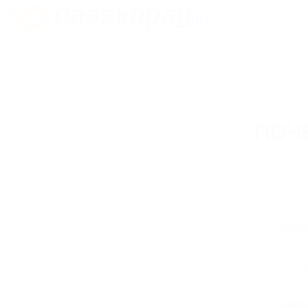
Общие вопросы
ПОЧ
Криптовалю
зависеть о
Комиссия и переводы
скорость т
Какую комиссию берет PassimPay за
пополнение и переводы?
КОМИС
01
Что такое Network Fee?
Сетевая коми
ситуация, но
Перевел деньги на баланс мерчанта,
но на их сайте они не отображаются.
КОМИС
02