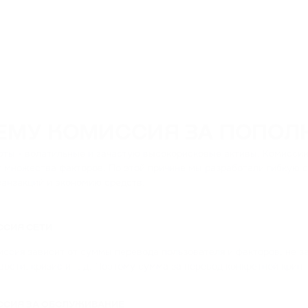
ЕМУ КОМИССИЯ ЗА ПОПОЛН
ты - волатильные и зачастую высокорисковые активы. Комиссии
т множества факторов. По этой причине мы разработали гибкую
ранзакций и экономию средств.
СИЯ СЕТИ
ссия зависит от суммы перевода пользователя и факторов, не за
вости, кризис и т. д. Поэтому сумма за перевод конкретной крип
СИЯ ЗА ОБСЛУЖИВАНИЕ