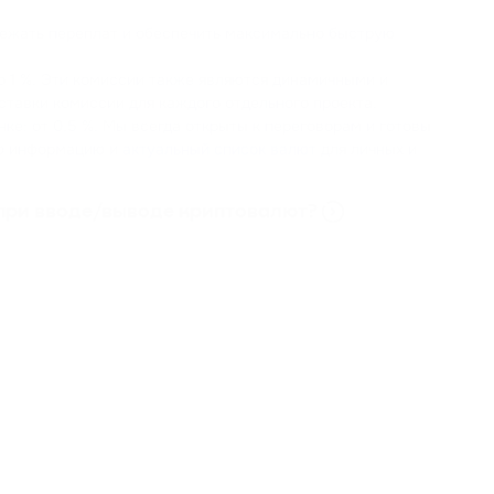
збежать переплат и обеспечить максимально быструю
о 1 %. Эти комиссии также являются динамичными и
ставки комиссии для каждого отдельного проекта.
ке: от 0,5 %. Мы всегда открыты к переговорам и готовы
ую информацию и
актуальный список валют
для личных и
ь при вводе/выводе криптовалют?