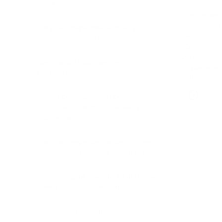
Что делать?
У нас гибка
обработку т
Могу ли я переложить оплату
Комиссия за
комиссии сети на получателя?
гибкими. Мы
Для бизнес-а
Какие web3 кошельки вы
обсудить ин
поддерживаете?
бизнес-акка
Какие преимущества предлагает
оплата через Web3 кошельки для
мерчантов?
Могу ли я переложить Service Fee и
Network Fee на своих партнеров?
Есть ли ограничения на минимальную
сумму вывода из аккаунта?
Что такое Processing Fee?