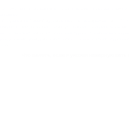
я система ценообразования, которая позволяет пользователям и
ранзакций.
 обслуживание PassimPay для личных счетов варьируется от 0,1 д
 предпочитаем договариваться и устанавливать индивидуальные 
ккаунтов комиссия за обслуживание одна из самых низких на рын
дивидуальные цены для вашего проекта. Узнайте более подробн
унтов.
Что делать, если я указал неверную сет