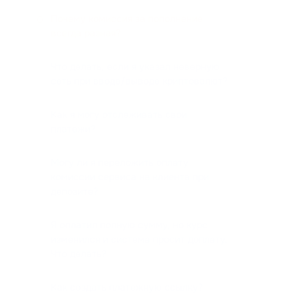
Почему комиссия за пополнение
всегда разная?
Что делать, если я указал неверную
сеть при вводе/выводе криптовалют?
Как я могу отслеживать свои
платежи?
Могу ли я переложить оплату
комиссии сервиса на клиента при
депозите?
Я оплатил полную сумму, но курс
изменился и система просит доплату.
Что делать?
Как создать платежную ссылку?