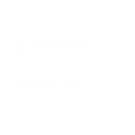
Массовый вывод
Автоматические снятия средств
Могут ли пользоваться вашим
сервисом как юридические, так и
физические лица?
Как начать работу с PassimPay?
Что делать, если я потерял доступ
к своему e-mail для входа?
Существуют ли какие-либо
ограничения на использование
вашего сервиса?
Как я могу подключить свой бизнес
к PassimPay?