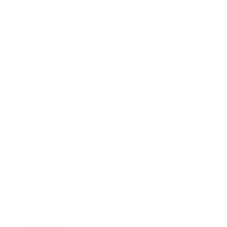
Транзакция поступила на мой счет, но
средства не зачислены на мой
баланс. Почему?
Почему я не могу самостоятельно
настроить размер комиссии за
транзакции в блокчейн?
Автоконвертация
Проверка KYC
Проверка KYB
EARN
Обмен
Команда