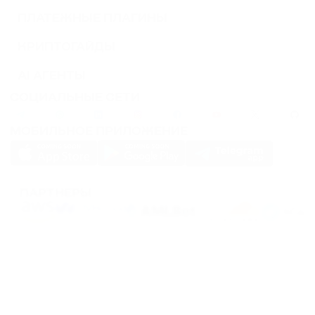
ПЛАТЕЖНЫЕ ПЛАГИНЫ
КРИПТОГАЙДЫ
AI АГЕНТЫ
СОЦИАЛЬНЫЕ СЕТИ
МОБИЛЬНОЕ ПРИЛОЖЕНИЕ
ПАРТНЕРЫ
PassimPay использует
cookies
для повышения удобства использования сайта.
Файлы
Cookies
хранятся в вашем браузере и собирают информацию о вашем
пребывании на нашем сайте. Если вы не хотите, чтобы мы собирали ваши
данные с помощью cookies, отключите эту функцию в настройках вашего
браузера.
Хранение или передача криптовалют или любых криптоактивов сопряжено с
высокими финансовыми рисками. PassimPay не несет ответственности за
средства, похищенные в результате несанкционированного доступа к счету и
активам любого пользователя. Единственным способом получить доступ к