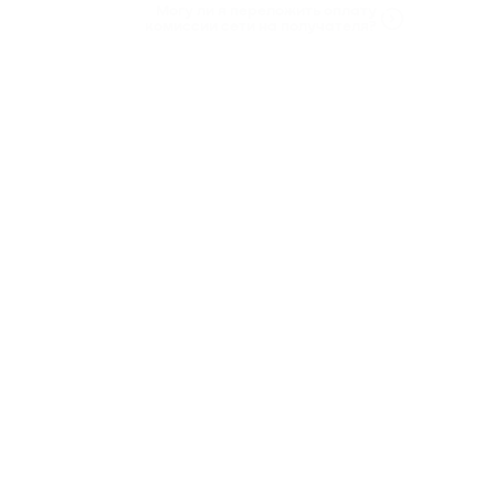
Могу ли я переложить оплату
комиссии сети на получателя?