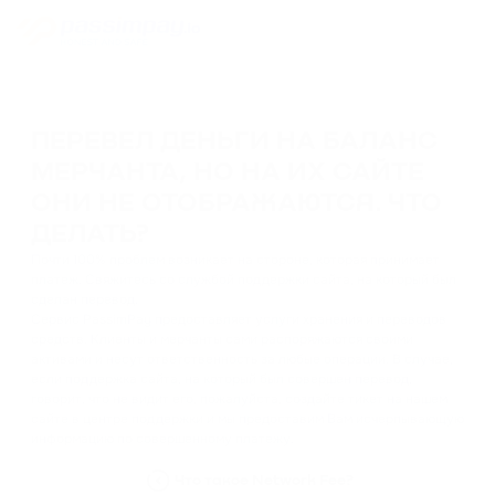
ПЕРЕВЕЛ ДЕНЬГИ НА БАЛАНС
МЕРЧАНТА, НО НА ИХ САЙТЕ
ОНИ НЕ ОТОБРАЖАЮТСЯ. ЧТО
ДЕЛАТЬ?
Почти 100% проблем возникает на стороне, которая принимает
платеж. Свяжитесь со службой поддержки сайта, на который был
сделан перевод.
Сервис PassimPay предоставляет услуги хранения и переводов
средств. Клиенты и мерчанты сами распоряжаются своими
активами и несут ответственность за любые операции. В случае,
если поддержка сайта, на который был совершен перевод,
говорит, что не видит его, пожалуйста, создайте тикет на нашем
сайте в центре поддержки и мы предоставим Вам исчерпывающую
информацию по совершенному платежу.
Что такое Network Fee?