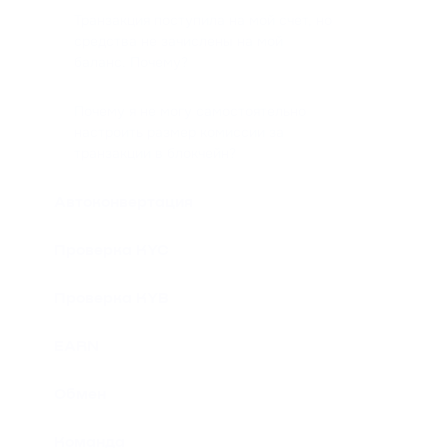
Транзакция поступила на мой счет, но
средства не зачислены на мой
баланс. Почему?
Почему я не могу самостоятельно
настроить размер комиссии за
транзакции в блокчейн?
Автоконвертация
Проверка KYC
Проверка KYB
EARN
Обмен
Команда