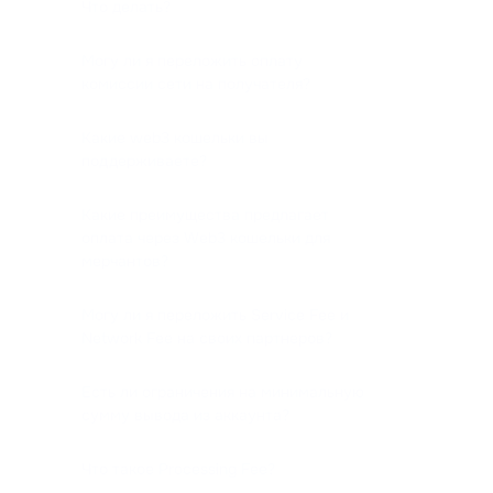
Что делать?
Могу ли я переложить оплату
комиссии сети на получателя?
Какие web3 кошельки вы
поддерживаете?
Какие преимущества предлагает
оплата через Web3 кошельки для
мерчантов?
Могу ли я переложить Service Fee и
Network Fee на своих партнеров?
Есть ли ограничения на минимальную
сумму вывода из аккаунта?
Что такое Processing Fee?