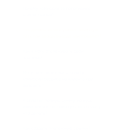
Почему комиссия за пополнение
всегда разная?
Что делать, если я указал неверную
сеть при вводе/выводе криптовалют?
Как я могу отслеживать свои
платежи?
Могу ли я переложить оплату
комиссии сервиса на клиента при
депозите?
Я оплатил полную сумму, но курс
изменился и система просит доплату.
Что делать?
Как создать платежную ссылку?