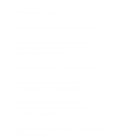
Массовый вывод
Автоматические снятия средств
Могут ли пользоваться вашим
сервисом как юридические, так и
физические лица?
Как начать работу с PassimPay?
Что делать, если я потерял доступ
к своему e-mail для входа?
Существуют ли какие-либо
ограничения на использование
вашего сервиса?
Как я могу подключить свой бизнес
к PassimPay?