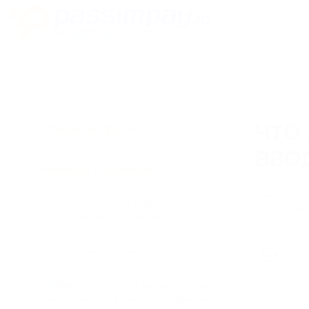
Общие вопросы
ЧТО 
ВВО
Комиссия и переводы
В случае у
Мы рекомен
Какую комиссию берет PassimPay за
блокчейна.
пополнение и переводы?
Что такое Network Fee?
Перевел деньги на баланс мерчанта,
но на их сайте они не отображаются.