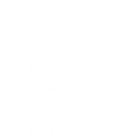
USDT
USD
BTC
BITCOIN
TON
TONCOIN
LTC
LITECOIN
BUSD
BINANCE USD