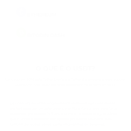
ETH
ETHEREUM
BCH
BITCOIN CASH
DOGE
DOGECOIN
O QUE É O USDT?
BNB
BINANCE COIN
Lançado em 2014 pela Tether Limited, o Tether é a primeira e mais popular
stablecoin com lastro em dólar americano na proporção de 1:1.
PEPE
PEPE
Os criadores do Tether originalmente afirmaram que cada moeda
era lastreada por um dólar americano. No entanto, eles mais tarde
USDT
revelaram que apenas 74% era suportado. A empresa agora afirma
TETHER
que o Tether é lastreado não apenas por moeda fiduciária, mas
também por outros ativos, como empréstimos de parceiros.