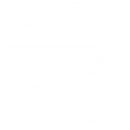
USDT, criado na plataforma BTC usando o protocolo Omni
TRX
Layer, é atualmente emitido no padrão ERC-20 no
TRON
blockchain Ethereum. Além do Bitcoin e Ethereum, o USDT
está disponível em EOS, Tron, Solana e outras
USDC
plataformas.
USD COIN
XRP
Princípio de funcionamento do USDT
RIPPLE
Os usuários depositam dinheiro fiduciário na conta bancária da
empresa e a empresa "transfere" USDT na mesma proporção. Os
USDD
usuários podem trocar ou transferir os tokens. Quando o usuário
USDD
redeposita Tether, os tokens depositados são "queimados" e a
moeda fiduciária retorna ao usuário.
NOT
USDT é extremamente popular na negociação de criptomoedas nas
NOTCOIN
corretoras. Devido à sua capacidade de salvar a diferença
convertendo o par de criptomoedas (por exemplo, BTC/USDT), os
tokens estão protegidos da volatilidade do mercado de
EOS
criptomoedas.
EOS
O que difere sobre o Tether é que ele não pode ser
minerado, pois as moedas USDT só serão emitidas após o
ADA
depósito de dinheiro fiduciário.