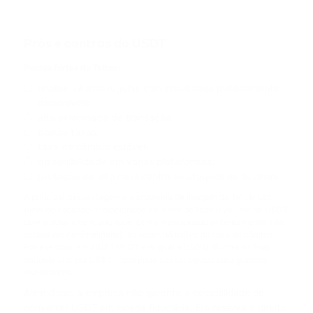
CARDANO
SHIB
Prós e contras do USDT
SHIBA INU
Pontos fortes do Tether:
análise interna regular, com resultados publicamente
HFT
disponíveis;
HASHFLOW
alta velocidade de transação;
baixas taxas;
DYDX
taxa de câmbio estável;
DYDX
disponibilidade em várias plataformas;
proteção de alto nível contra os ataques de hackers.
LINK
A principal desvantagem é o problema de imagem da Tether Ltd.
CHAINLINK
Além do escândalo relacionado ao lastro de todo o volume de USDT
com o dólar americano (que, como mencionado anteriormente, não
estava em conformidade), às vezes há saltos na taxa de câmbio.
AAVE
Por exemplo, em 2017, 1 USDT era igual a US$ 0,91, mas no final
AAVE
daquele ano era US$ 1,1. Isso pode causar perdas para grandes
investidores.
CRV
Além disso, a empresa não garante a possibilidade de
CURVE DAO TOKEN
converter USDT em moeda fiduciária. Ela reserva o direito