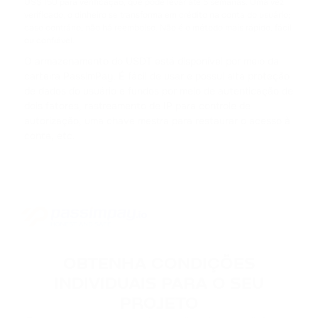
US$ 150 para verificação, que pode levar até 5 semanas. Uma vez
TWT
verificado, o dinheiro se transforma em crédito na conta do usuário;
TRUST WALLET
caso contrário, não há reembolso. Não é o método mais rápido, fácil
ou confiável.
DOT
O armazenamento do USDT está disponível por meio da
POLKADOT
carteira PassimPay. É fácil de usar e possui alta proteção
de dados do usuário e fundos por meio de autenticação de
dois fatores, rastreamento de IP para controle de
AVAX
autorização, uma chave mestra para restaurar o acesso à
AVALANCHE
conta, etc.
FLOW
FLOW
KSM
KUSAMA
BONK
OBTENHA CONDIÇÕES
BONK
INDIVIDUAIS PARA O SEU
PROJETO
SOL