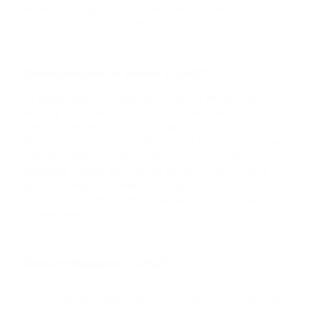
de encerrar o serviço do usuário em caso de não
ACH
conformidade com os termos.
ALCHEMY
FLOKI
Onde comprar e vender o USDT?
FLOKI
As transações com Tether são possíveis em seu site
oficial. É necessário se inscrever inicialmente. Para
MATIC
comprar uma moeda, é preciso depositar dinheiro
POLYGON
fiduciário em sua conta e efetuar uma transferência. Esse
método é bastante complicado, pois requer verificação
detalhada usando documentos pessoais. Além disso, é
DAI
possível comprar e vender USDT nas outras corretoras
DAI
com a possibilidade de trocar stablecoins por outras
criptomoedas.
NEAR
NEAR PROTOCOL
Onde armazenar o USDT?
ATOM
COSMOS
Quase qualquer carteira funciona para armazenar Tether. Você pode
usar as carteiras do Tether, mas é preciso pagar aproximadamente