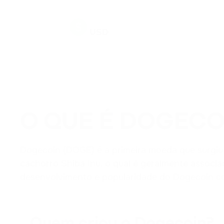
USDT
USD
O QUE É DOGECO
Dogecoin (DOGE) é a primeira moeda que surgi
cachorro Shiba Inu, o qual é geralmente associa
desenvolvimento e popularidade do Dogecoin c
Quem criou o Dogecoin?