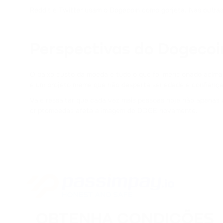
Reddit e Twitter usam o Dogecoin como gorjeta. Nas outra
Perspectivas do Dogecoi
O baixo custo da moeda e tudo o que foi mencionado acima 
é um projeto meme que não desperta seriedade e confiança
Vale ressaltar que cada vez mais pessoas hoje não apenas u
criptomoedas afeta a imagem do DOGE novamente.
OBTENHA CONDIÇÕES