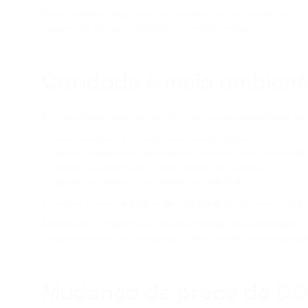
Musk também perguntou aos usuários no seu Twitter se a
T
pagamento por seus produtos na moeda meme.
Caridade e meio ambient
A comunidade Dogecoin decidiu usar a sua popularidade pa
arrecadação de fundos para
ajudar animais
;
apoio à
equipe de bobsleigh da Jamaica
para competir 
ajuda para lidar com a crise hídrica
no Quênia;
ajuda na promoção de pilotos da NASCAR.
A moeda, criada na esteira de uma piada muito bem-sucedi
Além disso, o Dogecoin é uma das moedas mais ecológicas.
Comparativamente, leva quase 2.188,59 kWh para processar
Mudança de preço do D