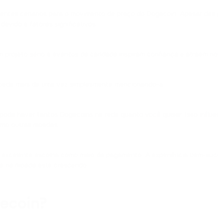
entes cenários para o movimento de preço do Dogecoin. Apesar das pre
evido a fatores significativos:
 projeto sério e eventos de caridade inspiram confiança e atraem no
 moeda mais de uma vez simplesmente mencionando-a.
pode haver tantos Dogecoins na rede quanto você quiser. Isso influen
mo outras moedas.
a excelente escolha como meio de pagamento. A experiência bem-suc
a na moeda está crescendo.
ecoin?