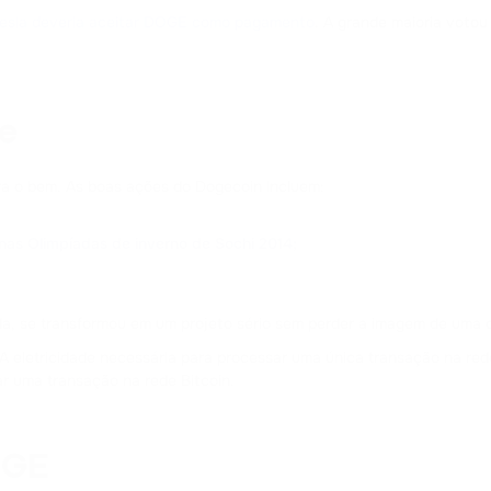
esla deveria aceitar DOGE como pagamento
. A grande maioria votou
DOGS
DOGS
e
ra o bem. As boas ações do Dogecoin incluem:
nas Olimpíadas de inverno de Sochi 2014;
da, se transformou em um projeto sério sem perder a imagem de um
 A eletricidade necessária para processar uma única transação na 
 uma transação na rede Bitcoin.
OGE