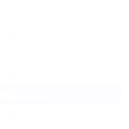
BTC
BITCOIN
LTC
LITECOIN
ETH
ETHEREUM
DOGE
DOGECOIN
PEPE
PEPE