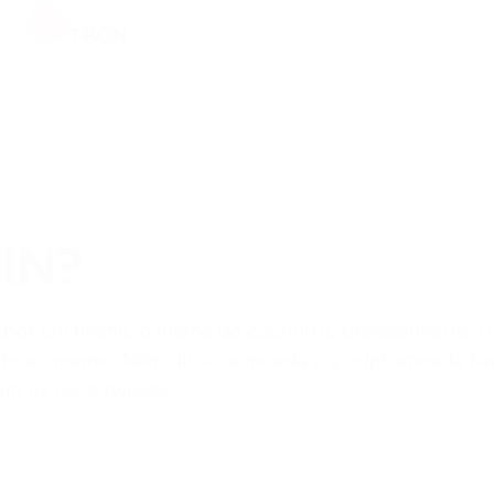
TRX
TRON
XRP
RIPPLE
NOT
NOTCOIN
ADA
IN?
CARDANO
HFT
u por um meme, o meme do cachorro, precisamente. 
HASHFLOW
do ao meme. Além disso, a moeda é a criptomoeda favo
om os seus tweets.
LINK
CHAINLINK
CRV