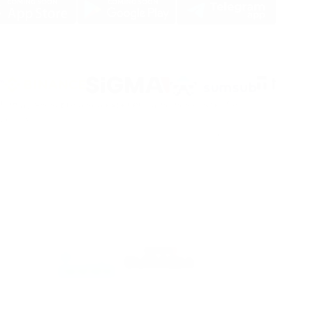
ormações sobre a sua experiência no nosso site. Se
avegador.
Pay não se responsabiliza por fundos roubados devido
 é entrar na conta.
os dados a terceiros. Os funcionários da PassimPay
PT
viço
Política de privacidade
Política AML
Política de Earn