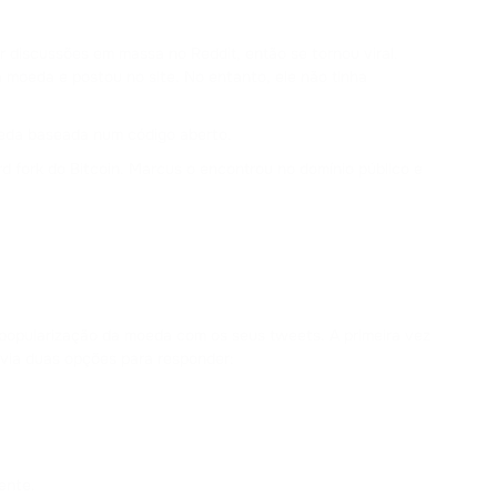
ALCHEMY
 discussões em massa no Reddit, então se tornou viral.
MATIC
moeda e postou no site. No entanto, ele não tinha
POLYGON
oeda baseada num código aberto.
NEAR
d fork do Bitcoin. Marcus o encontrou no domínio público e
NEAR PROTOCOL
TWT
TRUST WALLET
AVAX
AVALANCHE
popularização da moeda com os seus tweets. A primeira vez
avia duas opções para responder:
KSM
KUSAMA
SOL
ente.
SOLANA