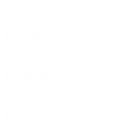
TON
TONCOIN
BUSD
BINANCE USD
BCH
BITCOIN CASH
BNB
BINANCE COIN
USDT
TETHER