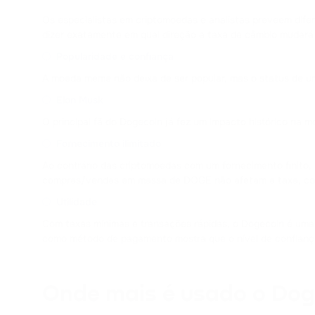
Os especialistas em criptomoedas e analistas preveem difer
dizer exatamente em qual direção a taxa de câmbio mudará d
Popularidade e confiança
A moeda meme não deixa de ser popular, mas o status de um
Elon Musk
O principal fã do Dogecoin já fez um impacto histórico na
Fornecimento ilimitado
Ao contrário das criptomoedas com um fornecimento finito, 
compras/vendas em massa de DOGE não afetam a taxa, co
Utilidade
Com taxas mínimas e transações rápidas, o Dogecoin é um
como método de pagamento mostra que o nível de confianç
Onde mais é usado o Dog