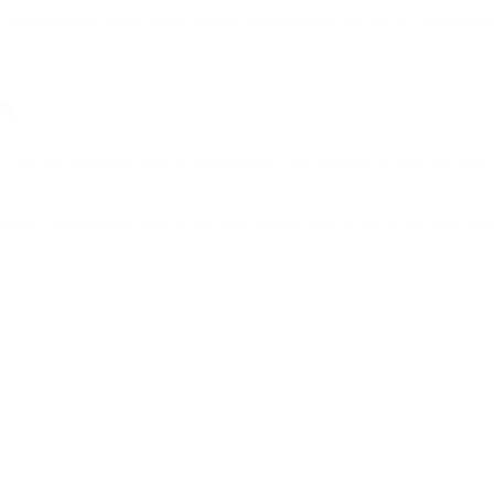
s comunidades, você pode ganhar recompensas em DOGE, participando
n
a tornam atraente para os investidores. No entanto, a principal des
.
sam criptomoedas para armazenar ativos, mas no dia a dia para pagar