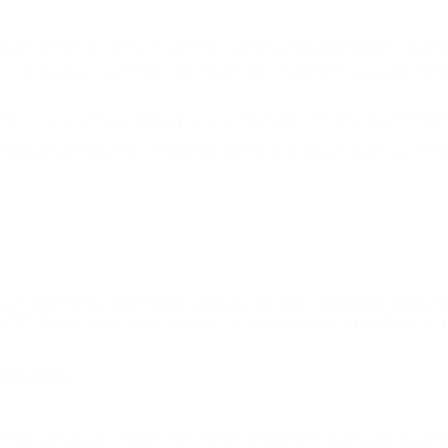
CURVE DAO TOKEN
 por amigos e outros usuários do Twitter, e o tweet começou a gerar
FLOKI
omínio dogecoin.com, fez uma imagem de um cachorro colocado numa 
FLOKI
arcus, viu o site e sugeriu que Jackson Palmer criasse uma criptom
DAI
da foi escrita com o script do Litecoin, que, pela sua vez, é um har
DAI
ATOM
COSMOS
DOT
POLKADOT
OGE, mas ele fez uma enorme contribuição para o desenvolvimento e 
de 2021. Foi uma enquete chamada "A criptomoeda futura da Terra." H
FLOW
FLOW
das juntas)
BONK
da vez que causa um boom na internet, a taxa da moeda sobe rapidam
BONK