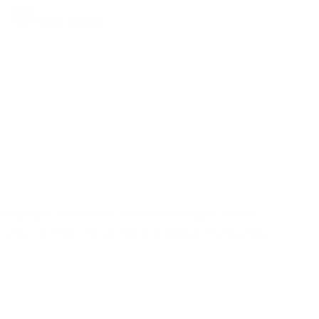
USDC
USD COIN
USDD
USDD
EOS
EOS
SHIB
SHIBA INU
DYDX
O logotipo da moeda tem uma imagem de um
DYDX
rita de Elon Musk. Ele contribuiu muito para o
AAVE
AAVE
ACH