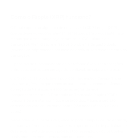
TRX
TRON
Como o Ripple (XRP) funciona?
USDC
O Ripple opera no algoritmo de consenso do XRP Ledger (XRPL),
USD COIN
que os desenvolvedores afirmam ser seguro para o ecossistema (a
menos que a segurança seja garantida, o XRPL bloqueia a
transação). Além disso, ele resolve o problema de gasto duplo
XRP
(revenda de criptomoeda por meio de cópia ou redirecionamento da
RIPPLE
transação).
O princípio de funcionamento da plataforma é realizar transações
USDD
entre duas partes com um agente confiável, ou seja, a empresa.
USDD
O projeto utiliza blockchains públicos. Isso implica transparência
nas transações, em que todos os participantes podem confirmar a
NOT
correção da transação e escolher as regras da rede
independentemente. O Protocolo de Transação Ripple (RTXP)
NOTCOIN
funciona para evitar conflitos e desacordos. Assim, a decisão
depende do voto de um participante (são necessários 80% dos
EOS
votos).
EOS
Não é possível minerar XRPs; você só pode comprá-los. No entanto,
a empresa oferece aos mineradores a oportunidade de participar do
desenvolvimento de novos projetos (por exemplo, cálculos), pelos
ADA
quais recebem recompensas com criptomoedas.