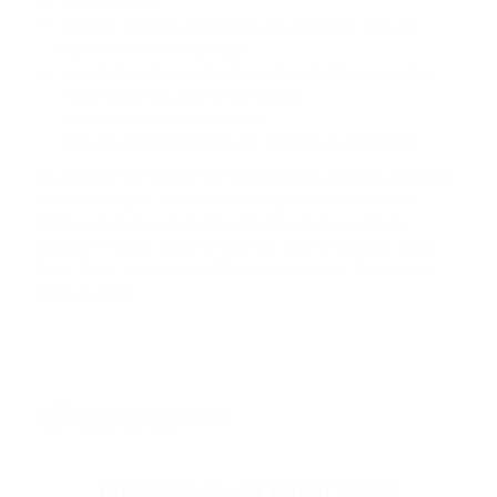
centralização;
emissão limitada (problema de escassez, com um
ACH
impacto direto no preço);
ALCHEMY
os próprios desenvolvedores do projeto possuem a
maior parte do volume da moeda;
FLOKI
foco em sistemas bancários;
FLOKI
risco de monopolização por grandes investidores.
As moedas XRP podem ser usadas para compras online de
MATIC
bens e serviços, contando transações financeiras. A
POLYGON
Ripple colabora com muitos grandes bancos globais
(Western Union, Bank of America, UBS Group AG, Cross
River Bank, Mitsubishi UFG Financial Group, Fidor Bank,
DAI
entre outros).
DAI
NEAR
NEAR PROTOCOL
ATOM
COSMOS
OBTENHA CONDIÇÕES