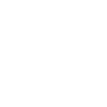
USDT
USD
BTC
BITCOIN
TON
TONCOIN
LTC
LITECOIN
BUSD
BINANCE USD