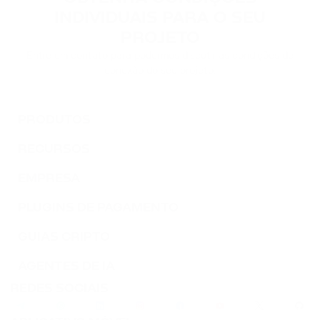
TWT
INDIVIDUAIS PARA O SEU
TRUST WALLET
PROJETO
Entre em contato para podermos discutir as condições de
DOT
conexão do seu projeto.
POLKADOT
AVAX
PRODUTOS
AVALANCHE
RECURSOS
FLOW
FLOW
EMPRESA
PLUGINS DE PAGAMENTO
KSM
KUSAMA
GUIAS CRIPTO
BONK
AGENTES DE IA
BONK
REDES SOCIAIS
SOL