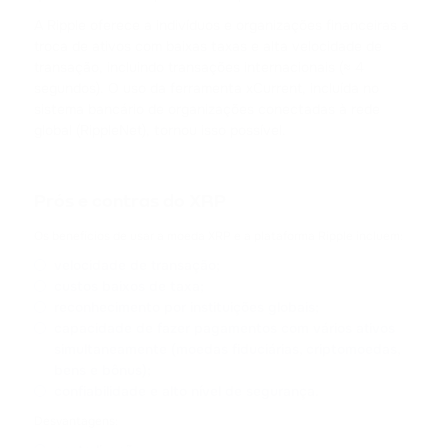
CARDANO
A Ripple oferece a indivíduos e organizações financeiras a
troca de ativos com baixas taxas e alta velocidade de
SHIB
transação, incluindo transações internacionais (≈ 4
SHIBA INU
segundos). O uso da ferramenta xCurrent, incluída no
sistema bancário de organizações conectadas à rede
HFT
global (RippleNet), tornou isso possível.
HASHFLOW
DYDX
Prós e contras do XRP
DYDX
Os benefícios de usar a moeda XRP e a plataforma Ripple incluem:
velocidade de transação;
LINK
custos baixos de taxa;
CHAINLINK
reconhecimento por instituições globais;
capacidade de fazer pagamentos com vários ativos
AAVE
simultaneamente (moedas fiduciárias, criptomoedas,
AAVE
bens e bônus);
confiabilidade e alto nível de segurança.
CRV
Desvantagens:
CURVE DAO TOKEN