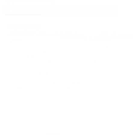
APLICATIVO MÓVEL
SOLANA
DOGS
DOGS
PARCEIROS
A PassimPay utiliza os
cookies
para melhorar a usabilidade do site.
Cookies
são
armazenados no seu navegador e coletam informações sobre a sua experiência
no nosso site. Se você não quiser que coletemos os seus dados usando os
cookies, desligue esta funcionalidade nas configurações do seu navegador.
O armazenamento ou transferência das criptomoedas ou de qualquer ativo cripto
envolve altos riscos financeiros. A PassimPay não se responsabiliza por fundos
roubados devido ao acesso não autorizado à conta e aos ativos por qualquer
usuário. A única maneira de obter acesso aos fundos do usuário é entrar na
conta.
Somente o usuário tem acesso às informações e aos fundos da conta, exceto em
casos de roubo ou divulgação deliberada dos dados a terceiros. Os funcionários
da PassimPay tomam todas as medidas necessárias para garantir a segurança
dos fundos dentro do sistema da PassimPay.
©
2026
passimpay.io
Todos os direitos reservados.
O uso de qualquer material deste site só é possível com um link direto para a
fonte.
NILESPAY FINANCE INC.
300-3665 Kingsway, Vancouver, BC V5R 5W2, Canada
Company number: BC1516629
MSB (FINTRAC): C100000852