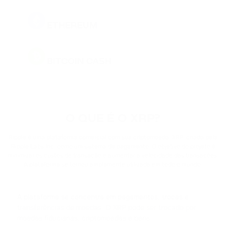
ETH
ETHEREUM
BCH
BITCOIN CASH
DOGE
DOGECOIN
O QUE É O XRP?
BNB
BINANCE COIN
Ripple é uma plataforma comercial com sua criptomoeda, XRP, criada pela
Ripple Labs Inc. como um sistema de pagamento. O objetivo do projeto é
minimizar os custos de transação e aumentar a velocidade das transações.
PEPE
A plataforma se tornou amplamente utilizada em todo o mundo.
PEPE
USDT
A plataforma se concentra em pagamentos, trocas e
TETHER
transferências de moedas. O XRP pode ser trocado por
moedas fiduciárias, criptomoedas e bens.