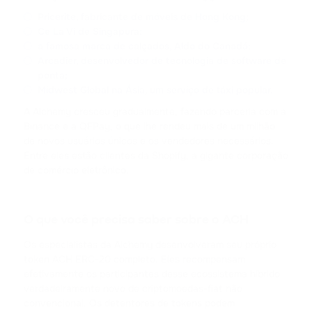
TRX
Pricerite, fabricante de móveis de Hong Kong;
TRON
Ce La Vi de Singapura;
a famosa marca de calçados, Aldo do Canadá;
USDC
Arcadier, desenvolvedor de tecnologia de software de
USD COIN
ponta;
Midwest Global na Ásia, um serviço de táxi popular.
XRP
A Alchemy cresceu gradualmente, fazendo parceria com a
RIPPLE
Binance e a QFPay, o que lhe rendeu mais de um milhão
de novos usuários únicos e os vendedores necessários.
USDD
Entre eles estão clientes da Shopify, a gigante corporação
USDD
de comércio eletrônico.
NOT
NOTCOIN
O que você precisa saber sobre o ACH
Os especialistas da Alchemy desenvolveram seu próprio
EOS
token ACH ERC-20 completo. Eles recompensam
EOS
efetivamente os participantes desse ecossistema híbrido
verdadeiramente novo de criptomoedas-fiat não
ADA
convencional. Os detentores de tokens podem