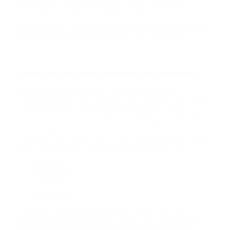
CARDANO
economizar, dar como garantia e pagar com eles por
comissões e receber recompensas merecidas. Outra
característica é que os detentores de tokens podem votar
SHIB
na gestão dos tokens disponíveis e da comunidade.
SHIBA INU
HFT
Quais são as características da Alchemy?
HASHFLOW
Os fundadores da Alchemy são uma equipe de jogadores
experientes da China e de Singapura. Eles estão entre os melhores
DYDX
no segmento moderno de gateway de pagamento fiduciário. O
DYDX
interesse crescente dos usuários em criptomoedas os uniu. Então
eles decidiram criar uma "ponte" entre criptomoedas e dinheiro
tradicional. O novo sistema abre várias possibilidades para todos os
LINK
participantes dos dois ecossistemas (criptomoedas e fiat):
CHAINLINK
segurança;
conveniência;
AAVE
flexibilidade;
AAVE
escalabilidade.
A base das suas soluções de pagamento é blockchain, contratos
CRV
inteligentes descentralizados e análise on-chain. O ecossistema
CURVE DAO TOKEN
permite várias transações, incluindo múltiplas criptomoedas,