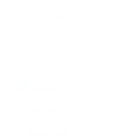
USDT
USD
BTC
BITCOIN
TON
TONCOIN
LTC
LITECOIN
BUSD
BINANCE USD