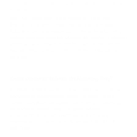
transações cruzadas e p2p, transações combinadas ou condicionais
e custódia.
ACH
ALCHEMY
Soluções semelhantes estão disponíveis no mundo
fiduciário. Enquanto outros sistemas veem a moeda
fiduciária como algo esquecido e irrelevante, a Alchemy
FLOKI
decidiu criar uma interface amigável ao usuário. O objetivo
FLOKI
principal não é tornar o mundo fiduciário um relicário do
passado, mas construir pontes confiáveis e duradouras
MATIC
para ele.
POLYGON
DAI
Onde comprar tokens da Alchemy Pay?
DAI
Os tokens estão disponíveis para compra nas corretoras
populares de criptomoedas: Huobi, Coinbase, Gate e
NEAR
outras. Além disso, você pode usar o serviço PassimPay
NEAR PROTOCOL
para armazenamento seguro e gerenciamento
conveniente do seu orçamento pessoal e finanças
ATOM
empresariais. Os pares para o token são USD, BTC, ETH,
COSMOS
USDT, etc.