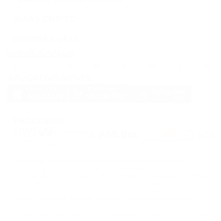
SOLANA
GUIAS CRIPTO
DOGS
AGENTES DE IA
DOGS
REDES SOCIAIS
APLICATIVO MÓVEL
PARCEIROS
A PassimPay utiliza os
cookies
para melhorar a usabilidade do site.
Cookies
são
armazenados no seu navegador e coletam informações sobre a sua experiência
no nosso site. Se você não quiser que coletemos os seus dados usando os
cookies, desligue esta funcionalidade nas configurações do seu navegador.
O armazenamento ou transferência das criptomoedas ou de qualquer ativo cripto
envolve altos riscos financeiros. A PassimPay não se responsabiliza por fundos
roubados devido ao acesso não autorizado à conta e aos ativos por qualquer
usuário. A única maneira de obter acesso aos fundos do usuário é entrar na
conta.
Somente o usuário tem acesso às informações e aos fundos da conta, exceto em
casos de roubo ou divulgação deliberada dos dados a terceiros. Os funcionários