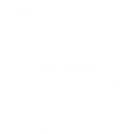
ETH
ETHEREUM
BCH
BITCOIN CASH
DOGE
DOGECOIN
O QUE É ALCHEMY?
BNB
BINANCE COIN
A Alchemy Pay é a primeira gateway de pagamento dedicada que
efetivamente preencheu a lacuna entre o mundo das criptomoedas e a
economia fiduciária. O serviço realiza um excelente trabalho no espaço de
PEPE
pagamentos com criptomoedas. Mas também garante acesso fácil e
PEPE
conveniente a várias ofertas de investimento e soluções baseadas no
blockchain. Os usuários têm acesso aos serviços do DeFi.
USDT
TETHER
A Alchemy é uma organização jovem fundada em 2018. Foi criada
unindo grandes cadeias de varejo. E incluíram gigantes como: