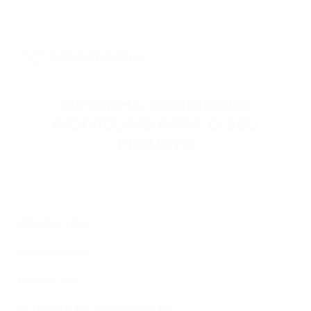
TWT
TRUST WALLET
DOT
POLKADOT
OBTENHA CONDIÇÕES
AVAX
AVALANCHE
INDIVIDUAIS PARA O SEU
PROJETO
FLOW
Entre em contato para podermos discutir as condições de
FLOW
conexão do seu projeto.
KSM
KUSAMA
PRODUTOS
RECURSOS
BONK
BONK
EMPRESA
SOL
PLUGINS DE PAGAMENTO